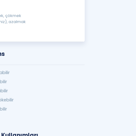
mek, çökmek
niz), azalmak
ns
bilir
ilir
ilir
kebilir
ilir
 Kullanımları