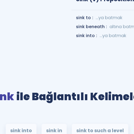
sink to :
...ya batmak
sink beneath :
altına bat
sink into :
...ya batmak
ink
ile Bağlantılı Kelimel
sink into
sink in
sink to such a level