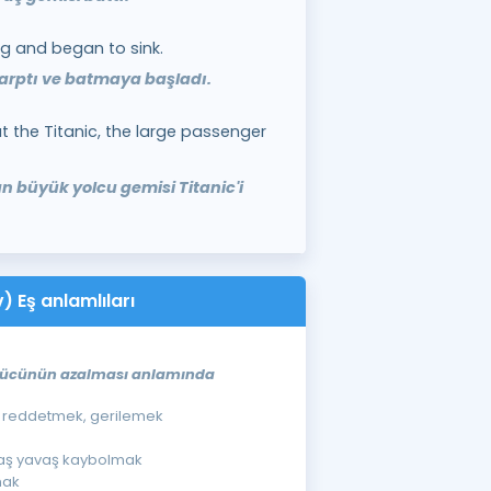
rg and began to sink.
çarptı ve batmaya başladı.
 the Titanic, the large passenger
n büyük yolcu gemisi Titanic'i
v) Eş anlamlıları
n gücünün azalması anlamında
, reddetmek, gerilemek
vaş yavaş kaybolmak
mak