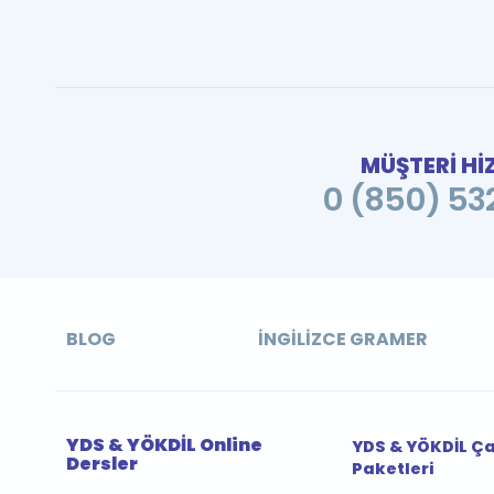
MÜŞTERİ Hİ
0 (850) 532
BLOG
İNGILIZCE GRAMER
YDS & YÖKDİL Online
YDS & YÖKDİL Ç
Dersler
Paketleri