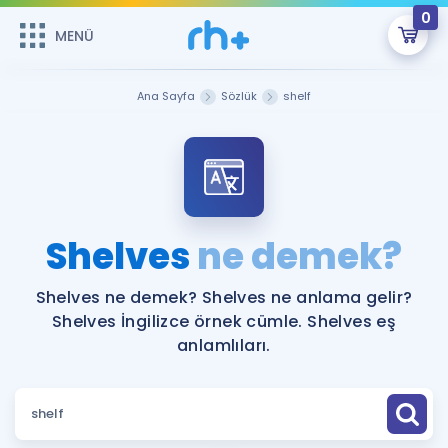
0
MENÜ
MENÜ
Üye Girişi
Ana Sayfa
Sözlük
shelf
Online Dersler
Sepetin Şu An Boş.
Çalışma Paketleri
Remzi Hoca ile seni sınava hazırlayacak onlarca eğitim seni
bekliyor!
Kitaplar ve Kaynaklar
GİRİŞ YAP
Shelves
ne demek?
Katılımcı Görüşleri
Şifremi Hatırlamıyorum
Shelves ne demek? Shelves ne anlama gelir?
Shelves İngilizce örnek cümle. Shelves eş
ÜYE DEĞİLİM
Faydalı Araçlar
anlamlıları.
Ücretsiz Kaynaklar
Blog
İngilizce Gramer
Hakkımızda
Kariyer
Sözlük
Soru & Cevap
İletişim