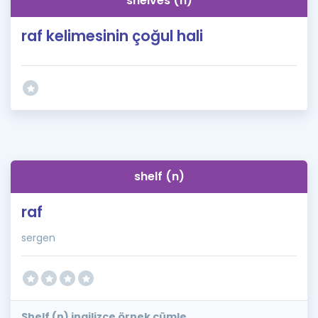
shelves (n)
raf kelimesinin çoğul hali
shelf (n)
raf
sergen
Shelf (n) ingilizce örnek cümle