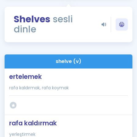
Puan Hesaplama
Shelves
sesli
Rehberlik Aracı
dinle
ÖSYM Sınav Takvimi
Kampanyalar
Blog
shelve (v)
İngilizce Gramer
ertelemek
rafa kaldırmak, rafa koymak
rafa kaldırmak
yerleştirmek