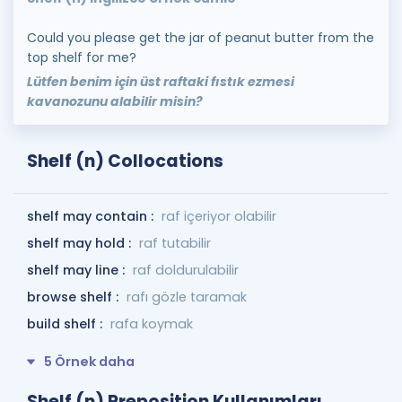
Could you please get the jar of peanut butter from the
top shelf for me?
Lütfen benim için üst raftaki fıstık ezmesi
kavanozunu alabilir misin?
Shelf (n) Collocations
shelf may contain :
raf içeriyor olabilir
shelf may hold :
raf tutabilir
shelf may line :
raf doldurulabilir
browse shelf :
rafı gözle taramak
build shelf :
rafa koymak
5 Örnek daha
Shelf (n) Preposition Kullanımları