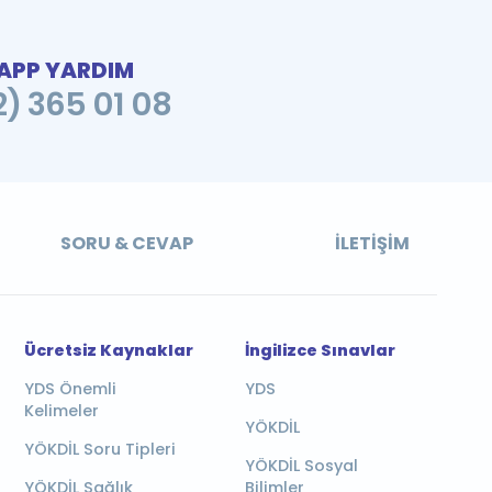
PP YARDIM
2) 365 01 08
SORU & CEVAP
İLETIŞIM
Ücretsiz Kaynaklar
İngilizce Sınavlar
YDS Önemli
YDS
Kelimeler
YÖKDİL
YÖKDİL Soru Tipleri
YÖKDİL Sosyal
YÖKDİL Sağlık
Bilimler