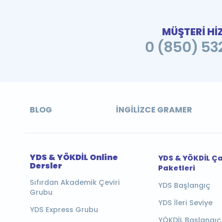
MÜŞTERİ Hİ
0 (850) 532
BLOG
İNGILIZCE GRAMER
YDS & YÖKDİL Online
YDS & YÖKDİL Ç
Dersler
Paketleri
Sıfırdan Akademik Çeviri
YDS Başlangıç
Grubu
YDS İleri Seviye
YDS Express Grubu
YÖKDİL Başlangıç