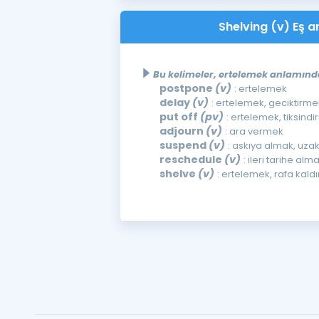
Shelving (v) Eş an
Bu kelimeler, ertelemek anlamında 
postpone
(v)
: ertelemek
delay
(v)
: ertelemek, geciktirme
put off
(pv)
: ertelemek, tiksind
adjourn
(v)
: ara vermek
suspend
(v)
: askıya almak, uza
reschedule
(v)
: ileri tarihe alm
shelve
(v)
: ertelemek, rafa kald