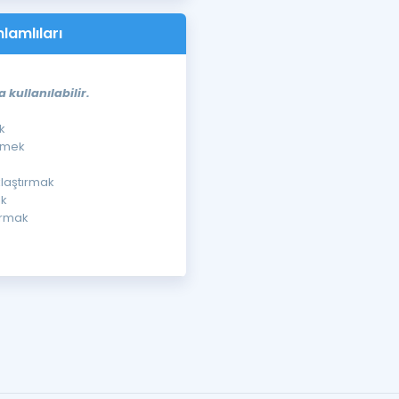
lamlıları
kullanılabilir.
k
irmek
klaştırmak
ak
ırmak