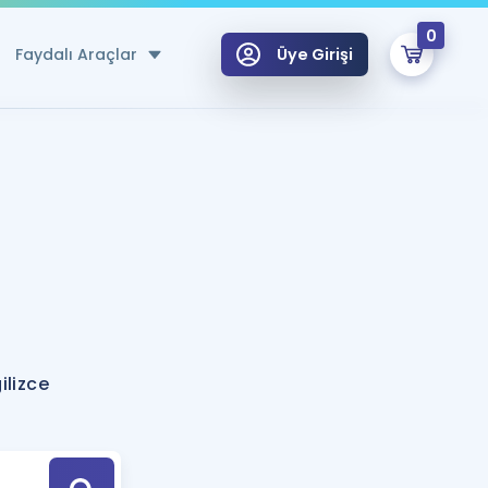
0
Faydalı Araçlar
Üye Girişi
klar
n Ücretsiz Kaynaklar
 için Özel Sözlük
Sepetin Şu An Boş.
ma
uan Hesaplama Aracı
i Hoca ile seni sınava hazırlayacak onlarca eğitim seni bekliyor!
Şifremi Hatırlamıyorum
GİRİŞ YAP
ilizce
azırlananlar için Öneriler
kvimi
ÜYE DEĞİLİM
arı Tek Takvimde