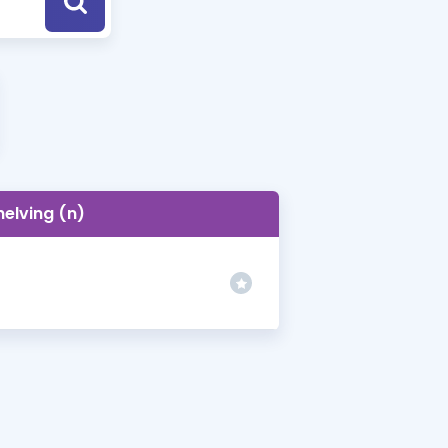
a Özel Fırsatlar
ınavlarla İlgili Haberler
er
 ve Konu Anlatımı
helving (n)