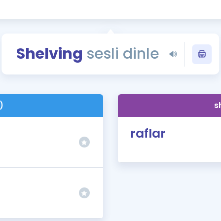
Kampanyalar
Eğitim ve Kitaplar
Blog
Shelving
sesli dinle
YDS - YÖKDİL Tüm S
İngilizce Gram
İngilizce Gramer
)
s
raflar