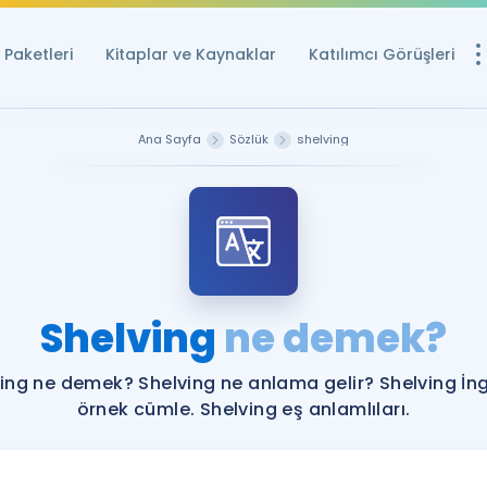
Paketleri
Kitaplar ve Kaynaklar
Katılımcı Görüşleri
Ücretsiz Kayna
Ana Sayfa
Sözlük
shelving
YDS ve YÖKDİL içi
Sözlük
İngilizce Sınavları
Puan Hesapla
Shelving
ne demek?
YDS ve YÖKDİL P
Remz
Rehberlik Aracı
ing ne demek? Shelving ne anlama gelir? Shelving İng
YDS ve YÖKDİL'e H
örnek cümle. Shelving eş anlamlıları.
ÖSYM Sınav Ta
Tüm ÖSYM Sınavl