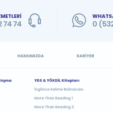
ZMETLERİ
WHATSA
 74 74
0 (53
HAKKIMIZDA
KARIYER
alışma
YDS & YÖKDİL Kitapları
İngilizce Kelime Bulmacası
More Than Reading 1
More Than Reading 2