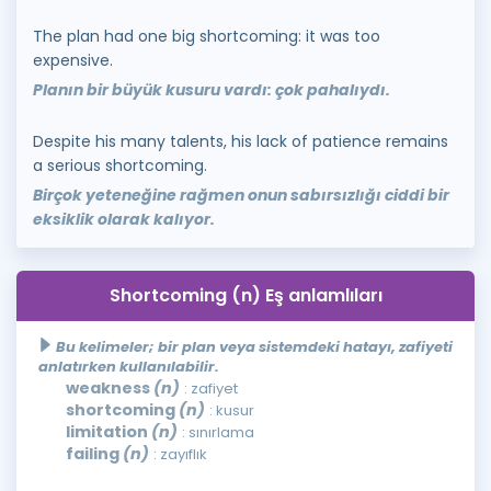
The plan had one big shortcoming: it was too
expensive.
Planın bir büyük kusuru vardı: çok pahalıydı.
Despite his many talents, his lack of patience remains
a serious shortcoming.
Birçok yeteneğine rağmen onun sabırsızlığı ciddi bir
eksiklik olarak kalıyor.
Shortcoming (n) Eş anlamlıları
Bu kelimeler; bir plan veya sistemdeki hatayı, zafiyeti
anlatırken kullanılabilir.
weakness
(n)
: zafiyet
shortcoming
(n)
: kusur
limitation
(n)
: sınırlama
failing
(n)
: zayıflık