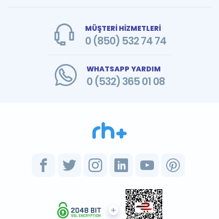
MÜŞTERİ HİZMETLERİ
0 (850) 532 74 74
WHATSAPP YARDIM
0 (532) 365 01 08