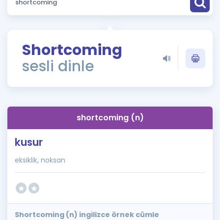
Puan Hesaplama
Rehberlik Aracı
Shortcoming
ÖSYM Sınav Takvimi
sesli dinle
Kampanyalar
Blog
shortcoming (n)
İngilizce Gramer
kusur
eksiklik, noksan
Shortcoming (n) ingilizce örnek cümle