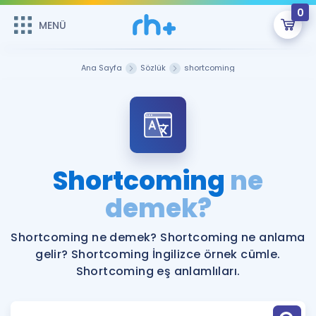
0
MENÜ
MENÜ
Üye Girişi
Ana Sayfa
Sözlük
shortcoming
Online Dersler
Sepetin Şu An Boş.
Çalışma Paketleri
Remzi Hoca ile seni sınava hazırlayacak onlarca eğitim seni
bekliyor!
Kitaplar ve Kaynaklar
GİRİŞ YAP
Shortcoming
ne
Katılımcı Görüşleri
demek?
Şifremi Hatırlamıyorum
ÜYE DEĞİLİM
Faydalı Araçlar
Shortcoming ne demek? Shortcoming ne anlama
gelir? Shortcoming İngilizce örnek cümle.
Ücretsiz Kaynaklar
Blog
İngilizce Gramer
Shortcoming eş anlamlıları.
Hakkımızda
Kariyer
Sözlük
Soru & Cevap
İletişim