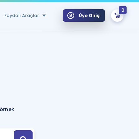
0
Faydalı Araçlar
Üye Girişi
klar
n Ücretsiz Kaynaklar
 için Özel Sözlük
Sepetin Şu An Boş.
ma
uan Hesaplama Aracı
i Hoca ile seni sınava hazırlayacak onlarca eğitim seni bekliyor!
Şifremi Hatırlamıyorum
GİRİŞ YAP
 örnek
azırlananlar için Öneriler
kvimi
ÜYE DEĞİLİM
arı Tek Takvimde