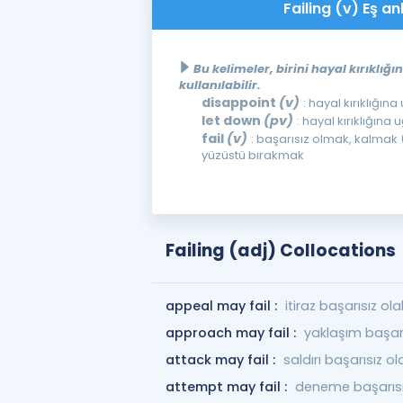
Failing (v) Eş an
Bu kelimeler, birini hayal kırıkl
kullanılabilir.
disappoint
(v)
: hayal kırıklığın
let down
(pv)
: hayal kırıklığına
fail
(v)
: başarısız olmak, kalmak 
yüzüstü bırakmak
Failing (adj) Collocations
appeal may fail :
itiraz başarısız olab
approach may fail :
yaklaşım başarıs
attack may fail :
saldırı başarısız ola
attempt may fail :
deneme başarısız