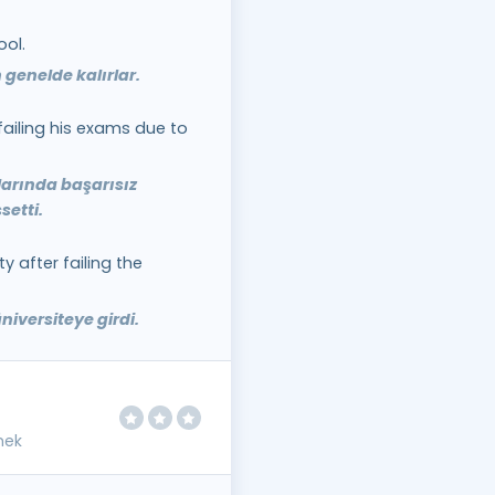
ool.
genelde kalırlar.
 failing his exams due to
larında başarısız
setti.
 after failing the
niversiteye girdi.
mek