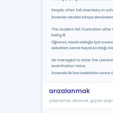
People often fail chemistry in sch
İnsanlar okulda kimya dersinden 
The student felt frustration after
being ill.
Öğrenci, hasta olduğu için sınav
olduktan sonra hayal kırıklığı his
He managed to enter the university
examination twice.
Sınavda iki kez kaldıktan sonra ü
arızalanmak
çalışmamak, aksamak, güçten düş