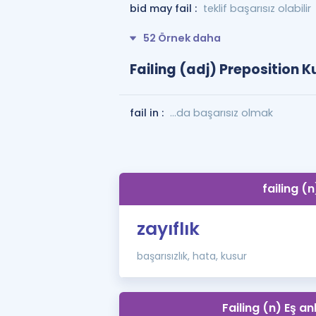
bid may fail :
teklif başarısız olabilir
52 Örnek daha
Failing (adj) Preposition K
fail in :
...da başarısız olmak
failing (n
zayıflık
başarısızlık, hata, kusur
Failing (n) Eş an