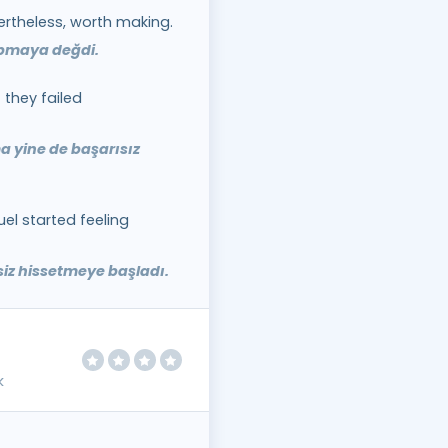
vertheless, worth making.
apmaya değdi.
 they failed
a yine de başarısız
el started feeling
siz hissetmeye başladı.
k