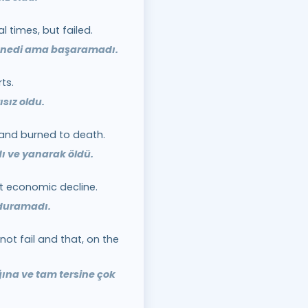
l times, but failed.
denedi ama başaramadı.
ts.
sız oldu.
 and burned to death.
 ve yanarak öldü.
t economic decline.
duramadı.
not fail and that, on the
ına ve tam tersine çok