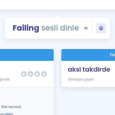
Kampanyalar
Eğitim ve Kitaplar
Blog
Failing
sesli dinle
YDS - YÖKDİL Tüm S
İngilizce Gram
İngilizce Gramer
fa
aksi takdirde
üşmek
olmazsa şayet
 the record.
ız oldu.