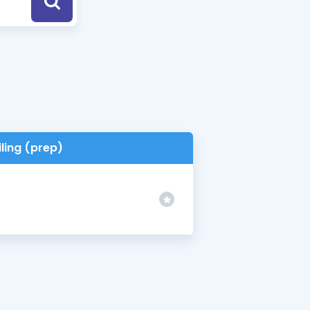
a Özel Fırsatlar
ınavlarla İlgili Haberler
er
 ve Konu Anlatımı
iling (prep)