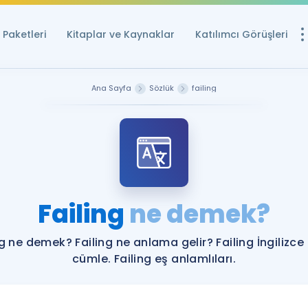
Paketleri
Kitaplar ve Kaynaklar
Katılımcı Görüşleri
Ücretsiz Kayna
Ana Sayfa
Sözlük
failing
YDS ve YÖKDİL içi
Sözlük
İngilizce Sınavları
Puan Hesapla
Failing
ne demek?
YDS ve YÖKDİL P
Remz
Rehberlik Aracı
ng ne demek? Failing ne anlama gelir? Failing İngilizce
YDS ve YÖKDİL'e H
cümle. Failing eş anlamlıları.
ÖSYM Sınav Ta
Tüm ÖSYM Sınavl