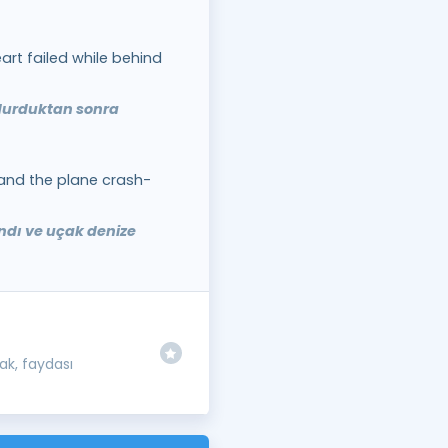
eart failed while behind
durduktan sonra
 and the plane crash-
andı ve uçak denize
k, faydası