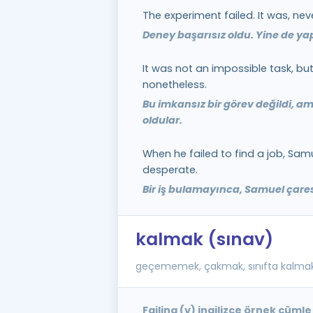
The experiment failed. It was, ne
Deney başarısız oldu. Yine de y
It was not an impossible task, but
nonetheless.
Bu imkansız bir görev değildi, am
oldular.
When he failed to find a job, Samu
desperate.
Bir iş bulamayınca, Samuel çare
kalmak (sınav)
geçememek, çakmak, sınıfta kalma
Failing (v) ingilizce örnek cümle