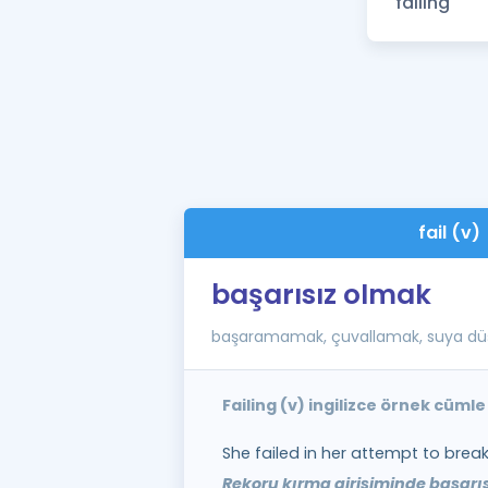
fail (v)
başarısız olmak
başaramamak, çuvallamak, suya d
Failing (v) ingilizce örnek cümle
She failed in her attempt to break
Rekoru kırma girişiminde başarıs