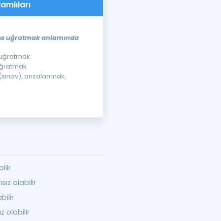
lamlıları
ığına uğratmak anlamında
a uğratmak
 uğratmak
(sınav), arızalanmak,
ilir
ız olabilir
bilir
 olabilir