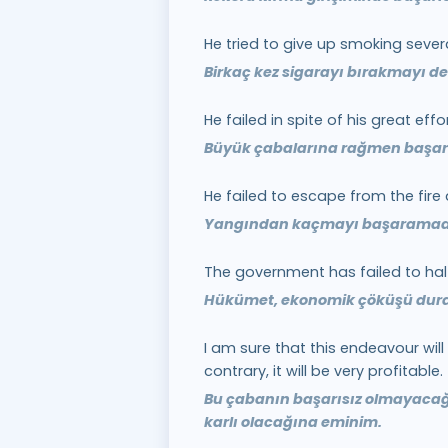
He tried to give up smoking severa
Birkaç kez sigarayı bırakmayı 
He failed in spite of his great effor
Büyük çabalarına rağmen başarı
He failed to escape from the fire
Yangından kaçmayı başaramadı
The government has failed to hal
Hükümet, ekonomik çöküşü dur
I am sure that this endeavour will 
contrary, it will be very profitable.
Bu çabanın başarısız olmayacağ
karlı olacağına eminim.