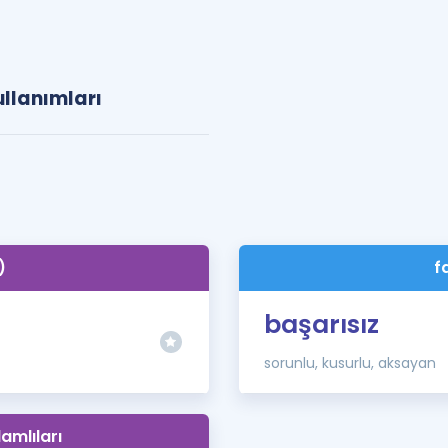
ullanımları
)
f
başarısız
sorunlu, kusurlu, aksayan
lamlıları