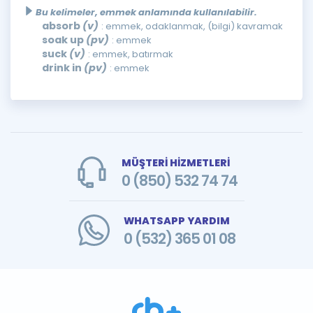
Bu kelimeler, emmek anlamında kullanılabilir.
absorb
(v)
: emmek, odaklanmak, (bilgi) kavramak
soak up
(pv)
: emmek
suck
(v)
: emmek, batırmak
drink in
(pv)
: emmek
MÜŞTERİ HİZMETLERİ
0 (850) 532 74 74
WHATSAPP YARDIM
0 (532) 365 01 08