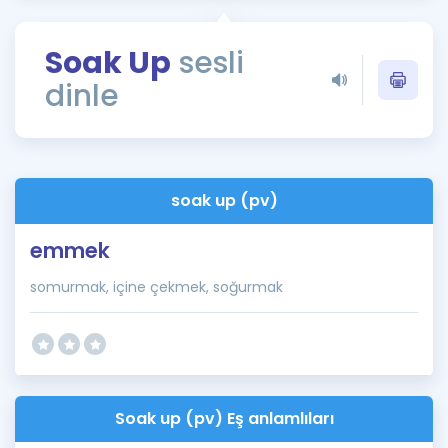
Puan Hesaplama
Soak Up
sesli
Rehberlik Aracı
dinle
ÖSYM Sınav Takvimi
Kampanyalar
Blog
soak up (pv)
İngilizce Gramer
emmek
somurmak, içine çekmek, soğurmak
Soak up (pv) Eş anlamlıları