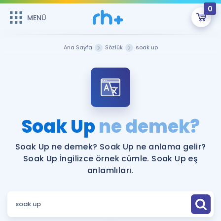
0
MENÜ
MENÜ
Üye Girişi
Ana Sayfa
Sözlük
soak up
Online Dersler
Sepetin Şu An Boş.
Çalışma Paketleri
Remzi Hoca ile seni sınava hazırlayacak onlarca eğitim seni
bekliyor!
Kitaplar ve Kaynaklar
GİRİŞ YAP
Soak Up
ne demek?
Katılımcı Görüşleri
Şifremi Hatırlamıyorum
Soak Up ne demek? Soak Up ne anlama gelir?
Soak Up İngilizce örnek cümle. Soak Up eş
ÜYE DEĞİLİM
Faydalı Araçlar
anlamlıları.
Ücretsiz Kaynaklar
Blog
İngilizce Gramer
Hakkımızda
Kariyer
Sözlük
Soru & Cevap
İletişim