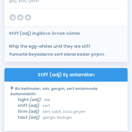
güç, katı, çetin
Stiff (adj) ingilizce örnek cümle
Whip the egg-whites until they are stiff.
Yumurta beyazlarını sert olana kadar çırpın.
Stiff (adj) Eş anlamlıları
Bu kelimeler; sıkı, gergin, sert anlamında
kullanılabilir.
tight
(adj)
: dar
stiff
(adj)
: sert
firm
(adj)
: sert, sabit, sözü geçen
taut
(adj)
: gergin, tedirgin