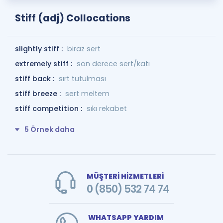
Stiff (adj) Collocations
slightly stiff :
biraz sert
extremely stiff :
son derece sert/katı
stiff back :
sırt tutulması
stiff breeze :
sert meltem
stiff competition :
sıkı rekabet
5 Örnek daha
MÜŞTERİ HİZMETLERİ
0 (850) 532 74 74
WHATSAPP YARDIM