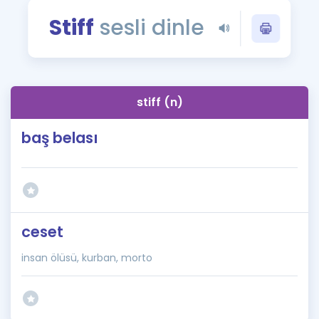
Puan Hesaplama
Stiff
sesli dinle
Rehberlik Aracı
ÖSYM Sınav Takvimi
stiff (n)
Kampanyalar
baş belası
Blog
İngilizce Gramer
ceset
insan ölüsü, kurban, morto