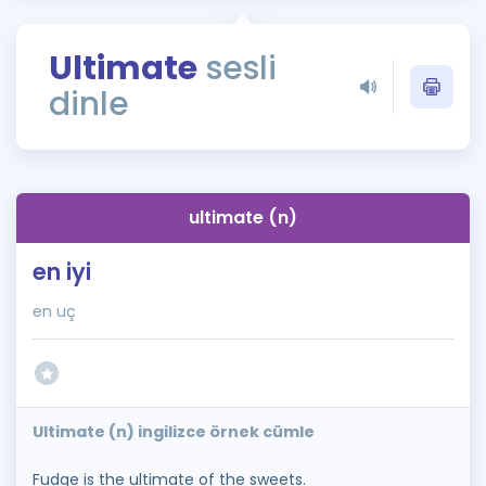
Puan Hesaplama
Ultimate
sesli
Rehberlik Aracı
dinle
ÖSYM Sınav Takvimi
Kampanyalar
Blog
ultimate (n)
İngilizce Gramer
en iyi
en uç
Ultimate (n) ingilizce örnek cümle
Fudge is the ultimate of the sweets.