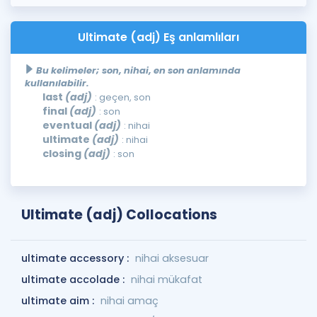
Ultimate (adj) Eş anlamlıları
Bu kelimeler; son, nihai, en son anlamında
kullanılabilir.
last
(adj)
: geçen, son
final
(adj)
: son
eventual
(adj)
: nihai
ultimate
(adj)
: nihai
closing
(adj)
: son
Ultimate (adj) Collocations
ultimate accessory :
nihai aksesuar
ultimate accolade :
nihai mükafat
ultimate aim :
nihai amaç