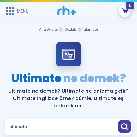
0
MENÜ
MENÜ
Üye Girişi
Ana Sayfa
Sözlük
ultimate
Online Dersler
Sepetin Şu An Boş.
Çalışma Paketleri
Remzi Hoca ile seni sınava hazırlayacak onlarca eğitim seni
bekliyor!
Kitaplar ve Kaynaklar
GİRİŞ YAP
Ultimate
ne demek?
Katılımcı Görüşleri
Şifremi Hatırlamıyorum
Ultimate ne demek? Ultimate ne anlama gelir?
Ultimate İngilizce örnek cümle. Ultimate eş
ÜYE DEĞİLİM
Faydalı Araçlar
anlamlıları.
Ücretsiz Kaynaklar
Blog
İngilizce Gramer
Hakkımızda
Kariyer
Sözlük
Soru & Cevap
İletişim