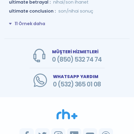
ultimate betrayal :
nihai/son ihanet
ultimate conclusion :
son/nihai sonuç
11 Örnek daha
MÜŞTERİ HİZMETLERİ
0 (850) 532 74 74
WHATSAPP YARDIM
0 (532) 365 01 08