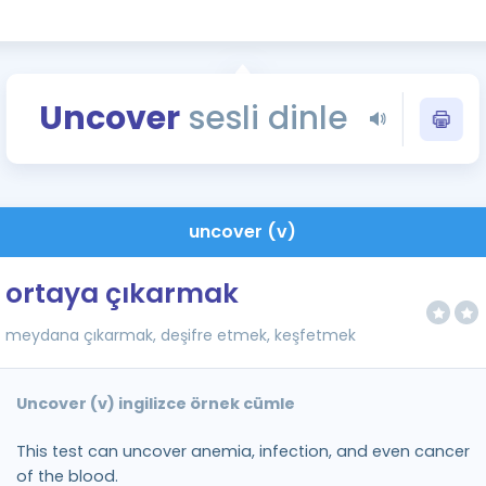
Kampanyalar
Eğitim ve Kitaplar
Blog
Uncover
sesli dinle
YDS - YÖKDİL Tüm S
İngilizce Gram
İngilizce Gramer
uncover (v)
ortaya çıkarmak
meydana çıkarmak, deşifre etmek, keşfetmek
Uncover (v) ingilizce örnek cümle
This test can uncover anemia, infection, and even cancer
of the blood.