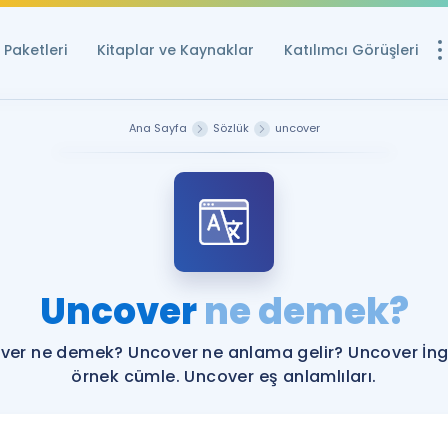
Paketleri
Kitaplar ve Kaynaklar
Katılımcı Görüşleri
Ücretsiz Kayna
Ana Sayfa
Sözlük
uncover
YDS ve YÖKDİL içi
Sözlük
İngilizce Sınavları
Puan Hesapla
Uncover
ne demek?
YDS ve YÖKDİL P
Remz
Rehberlik Aracı
ver ne demek? Uncover ne anlama gelir? Uncover İngi
YDS ve YÖKDİL'e H
örnek cümle. Uncover eş anlamlıları.
ÖSYM Sınav Ta
Tüm ÖSYM Sınavl