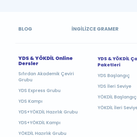
BLOG
İNGILIZCE GRAMER
YDS & YÖKDİL Online
YDS & YÖKDİL Ç
Dersler
Paketleri
Sıfırdan Akademik Çeviri
YDS Başlangıç
Grubu
YDS İleri Seviye
YDS Express Grubu
YÖKDİL Başlangıç
YDS Kampı
YÖKDİL İleri Seviy
YDS+YÖKDİL Hazırlık Grubu
YDS+YÖKDİL Kampı
YÖKDİL Hazırlık Grubu