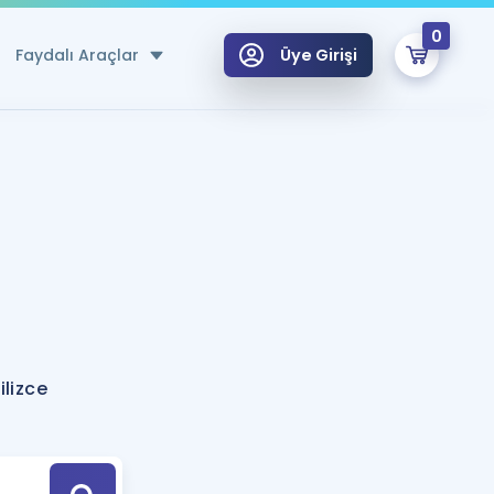
0
Faydalı Araçlar
Üye Girişi
klar
n Ücretsiz Kaynaklar
 için Özel Sözlük
Sepetin Şu An Boş.
ma
uan Hesaplama Aracı
i Hoca ile seni sınava hazırlayacak onlarca eğitim seni bekliyor!
Şifremi Hatırlamıyorum
GİRİŞ YAP
lizce
azırlananlar için Öneriler
kvimi
ÜYE DEĞİLİM
arı Tek Takvimde