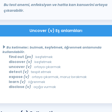
Bu test anemi, enfeksiyon ve hatta kan kanserini ortaya
çıkarabilir.
Uncover (v) Eş anlamlıları
Bu kelimeler; bulmak, keşfetmek, öğrenmek anlamında
kullanılabilir.
find out
(pv)
: keşfetmek
discover
(v)
: keşfetmek
uncover
(v)
: ortaya çıkarmak
detect
(v)
: tespit etmek
expose
(v)
: ortaya çıkarmak, maruz bırakmak
learn
(v)
: öğrenmek
disclose
(v)
: açığa vurmak