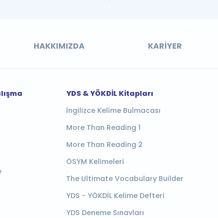
HAKKIMIZDA
KARIYER
alışma
YDS & YÖKDİL Kitapları
İngilizce Kelime Bulmacası
More Than Reading 1
More Than Reading 2
ÖSYM Kelimeleri
e
The Ultimate Vocabulary Builder
YDS - YÖKDİL Kelime Defteri
YDS Deneme Sınavları