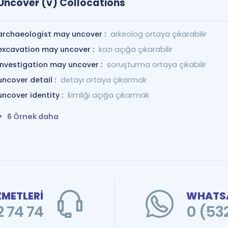
Uncover (v) Collocations
archaeologist may uncover :
arkeolog ortaya çıkarabilir
excavation may uncover :
kazı açığa çıkarabilir
investigation may uncover :
soruşturma ortaya çıkabilir
uncover detail :
detayı ortaya çıkarmak
uncover identity :
kimliği açığa çıkarmak
6 Örnek daha
ZMETLERİ
WHATSA
 74 74
0 (53