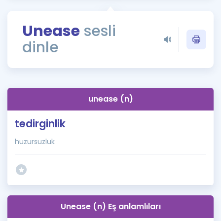
Puan Hesaplama
Unease
sesli
Rehberlik Aracı
dinle
ÖSYM Sınav Takvimi
Kampanyalar
Blog
unease (n)
İngilizce Gramer
tedirginlik
huzursuzluk
Unease (n) Eş anlamlıları