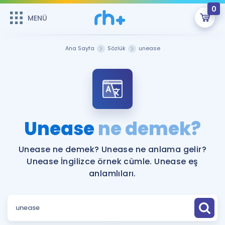
0
MENÜ
MENÜ
Üye Girişi
Ana Sayfa
Sözlük
unease
Online Dersler
Sepetin Şu An Boş.
Çalışma Paketleri
Remzi Hoca ile seni sınava hazırlayacak onlarca eğitim seni
bekliyor!
Kitaplar ve Kaynaklar
GİRİŞ YAP
Unease
ne demek?
Katılımcı Görüşleri
Şifremi Hatırlamıyorum
Unease ne demek? Unease ne anlama gelir?
Unease İngilizce örnek cümle. Unease eş
ÜYE DEĞİLİM
Faydalı Araçlar
anlamlıları.
Ücretsiz Kaynaklar
Blog
İngilizce Gramer
Hakkımızda
Kariyer
Sözlük
Soru & Cevap
İletişim