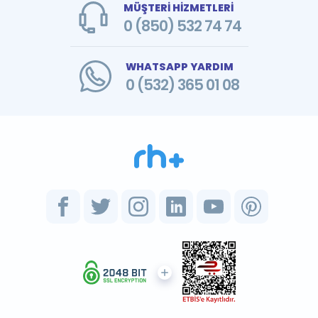
MÜŞTERİ HİZMETLERİ
0 (850) 532 74 74
WHATSAPP YARDIM
0 (532) 365 01 08