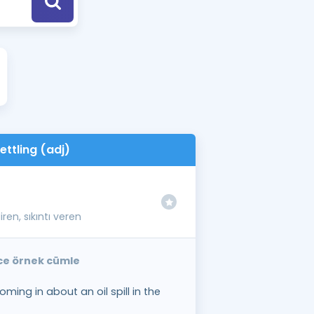
a Özel Fırsatlar
ınavlarla İlgili Haberler
er
 ve Konu Anlatımı
ettling (adj)
ren, sıkıntı veren
izce örnek cümle
ming in about an oil spill in the