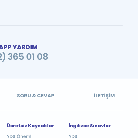
PP YARDIM
2) 365 01 08
SORU & CEVAP
İLETIŞIM
Ücretsiz Kaynaklar
İngilizce Sınavlar
YDS Önemli
YDS