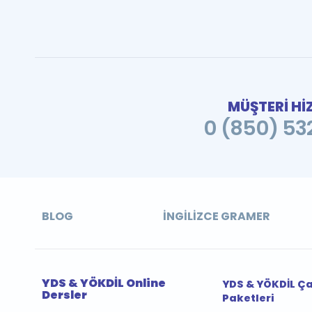
MÜŞTERİ Hİ
0 (850) 532
BLOG
İNGILIZCE GRAMER
YDS & YÖKDİL Online
YDS & YÖKDİL Ç
Dersler
Paketleri