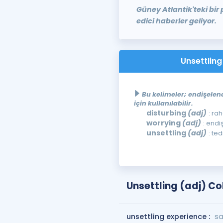
Güney Atlantik'teki bir p
edici haberler geliyor.
Unsettling
Bu kelimeler; endişelend
için kullanılabilir.
disturbing
(adj)
: ra
worrying
(adj)
: endi
unsettling
(adj)
: te
Unsettling (adj) Co
unsettling experience :
sa