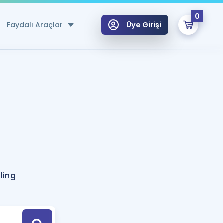
0
Faydalı Araçlar
Üye Girişi
klar
n Ücretsiz Kaynaklar
 için Özel Sözlük
Sepetin Şu An Boş.
ma
uan Hesaplama Aracı
i Hoca ile seni sınava hazırlayacak onlarca eğitim seni bekliyor!
Şifremi Hatırlamıyorum
GİRİŞ YAP
ling
azırlananlar için Öneriler
kvimi
ÜYE DEĞİLİM
arı Tek Takvimde