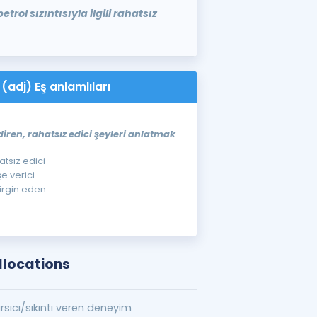
etrol sızıntısıyla ilgili rahatsız
 (adj) Eş anlamlıları
iren, rahatsız edici şeyleri anlatmak
hatsız edici
şe verici
dirgin eden
llocations
rsıcı/sıkıntı veren deneyim