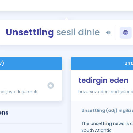
Kampanyalar
Eğitim ve Kitaplar
Blog
Unsettling
sesli dinle
YDS - YÖKDİL Tüm S
İngilizce Gram
İngilizce Gramer
v)
uns
tedirgin eden
 endişeye düşürmek
huzursuz eden, endişelendi
Unsettling (adj) ingil
ons
The unsettling news is co
South Atlantic.