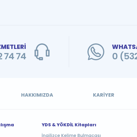
ZMETLERİ
WHATSA
 74 74
0 (53
HAKKIMIZDA
KARIYER
alışma
YDS & YÖKDİL Kitapları
İngilizce Kelime Bulmacası