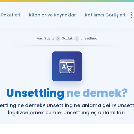
Paketleri
Kitaplar ve Kaynaklar
Katılımcı Görüşleri
Ücretsiz Kayna
Ana Sayfa
Sözlük
unsettling
YDS ve YÖKDİL içi
Sözlük
İngilizce Sınavları
Puan Hesapla
Unsettling
ne demek?
YDS ve YÖKDİL P
Remz
Rehberlik Aracı
ettling ne demek? Unsettling ne anlama gelir? Unsett
YDS ve YÖKDİL'e H
İngilizce örnek cümle. Unsettling eş anlamlıları.
ÖSYM Sınav Ta
Tüm ÖSYM Sınavl