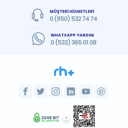
MÜŞTERİ HİZMETLERİ
0 (850) 532 74 74
WHATSAPP YARDIM
0 (532) 365 01 08