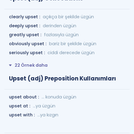
clearly upset :
açıkça bir şekilde üzgün
deeply upset :
derinden üzgün
greatly upset :
fazlasıyla üzgün
obviously upset :
bariz bir şekilde üzgün
seriously upset :
ciddi derecede üzgün
22 Örnek daha
Upset (adj) Preposition Kullanımları
upset about :
... konuda üzgün
upset at :
...ya üzgün
upset with :
...ya kızgın