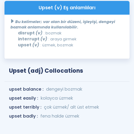
Upset (v) Eş anlamlıları
Bu kelimeler; var olan bir düzeni, işleyişi, dengeyi
bozmak anlamında kullanılabilir.
disrupt
(v)
: bozmak
interrupt
(v)
: araya girmek
upset
(v)
: üzmek, bozmak
Upset (adj) Collocations
upset balance :
dengeyi bozmak
upset easily :
kolayca üzmek
upset terribly :
çok üzmek/ alt üst etmek
upset badly :
fena halde üzmek