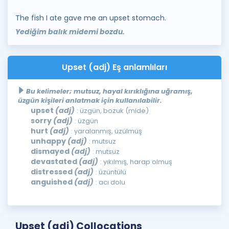
The fish I ate gave me an upset stomach.
Yediğim balık midemi bozdu.
Upset (adj) Eş anlamlıları
Bu kelimeler; mutsuz, hayal kırıklığına uğramış,
üzgün kişileri anlatmak için kullanılabilir.
upset
(adj)
: üzgün, bozuk (mide)
sorry
(adj)
: üzgün
hurt
(adj)
: yaralanmış, üzülmüş
unhappy
(adj)
: mutsuz
dismayed
(adj)
: mutsuz
devastated
(adj)
: yıkılmış, harap olmuş
distressed
(adj)
: üzüntülü
anguished
(adj)
: acı dolu
Upset (adj) Collocations