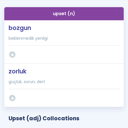
upset (n)
bozgun
beklenmedik yenilgi
zorluk
güçlük, sorun, dert
Upset (adj) Collocations