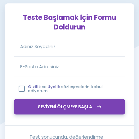
Puan Hesaplama
Teste Başlamak İçin Formu
Rehberlik Aracı
Doldurun
ÖSYM Sınav Takvimi
Kampanyalar
Blog
İngilizce Gramer
Gizilik
ve
Üyelik
sözleşmelerini kabul
ediyorum.
SEVİYENİ ÖLÇMEYE BAŞLA
Test sonucunda, değerlendirme