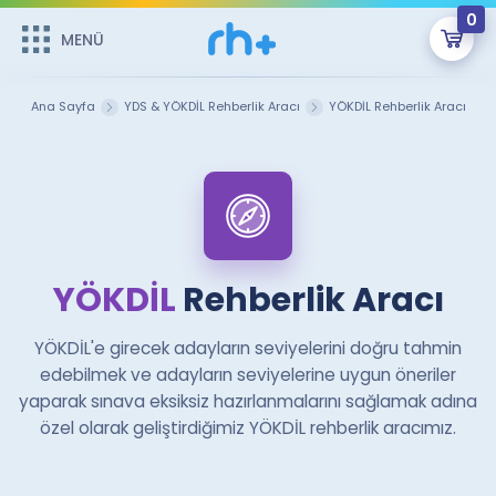
0
MENÜ
MENÜ
Üye Girişi
Ana Sayfa
YDS & YÖKDİL Rehberlik Aracı
YÖKDİL Rehberlik Aracı
Online Dersler
Sepetin Şu An Boş.
Çalışma Paketleri
Remzi Hoca ile seni sınava hazırlayacak onlarca eğitim seni
bekliyor!
Kitaplar ve Kaynaklar
GİRİŞ YAP
YÖKDİL
Rehberlik Aracı
Katılımcı Görüşleri
Şifremi Hatırlamıyorum
YÖKDİL'e girecek adayların seviyelerini doğru tahmin
ÜYE DEĞİLİM
Faydalı Araçlar
edebilmek ve adayların seviyelerine uygun öneriler
yaparak sınava eksiksiz hazırlanmalarını sağlamak adına
Ücretsiz Kaynaklar
Blog
İngilizce Gramer
özel olarak geliştirdiğimiz YÖKDİL rehberlik aracımız.
Hakkımızda
Kariyer
Sözlük
Soru & Cevap
İletişim