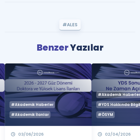
#ALES
Benzer
Yazılar
#Akademik Haberle
#Akademik Haberler
#YDS Hakkında Bilgil
#Akademik İlanlar
#ÖSYM
03/06/2026
02/04/2026