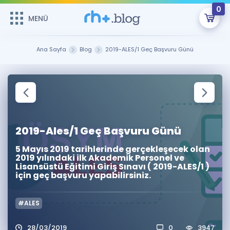
0
MENÜ
MENÜ
Üye Girişi
Ana Sayfa
Blog
2019-ALES/1 Geç Başvuru Günü
Online Dersler
Sepetin Şu An Boş.
Çalışma Paketleri
Remzi Hoca ile seni sınava hazırlayacak onlarca eğitim seni
bekliyor!
Kitaplar ve Kaynaklar
GİRİŞ YAP
2019-Ales/1 Geç Başvuru Günü
Katılımcı Görüşleri
Şifremi Hatırlamıyorum
5 Mayıs 2019 tarihlerinde gerçekleşecek olan
2019 yılındaki ilk Akademik Personel ve
Lisansüstü Eğitimi Giriş Sınavı ( 2019-ALES/1 )
ÜYE DEĞİLİM
Faydalı Araçlar
için geç başvuru yapabilirsiniz.
Ücretsiz Kaynaklar
Blog
İngilizce Gramer
#ALES
Hakkımızda
Kariyer
Sözlük
Soru & Cevap
İletişim
28/03/2019
0
3947