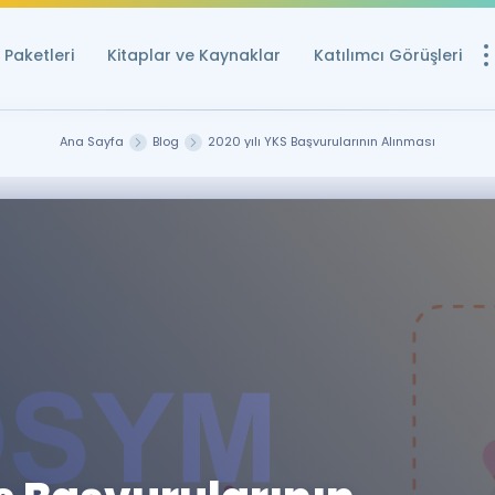
Paketleri
Kitaplar ve Kaynaklar
Katılımcı Görüşleri
Ücretsiz Kayna
Ana Sayfa
Blog
2020 yılı YKS Başvurularının Alınması
YDS ve YÖKDİL içi
Sözlük
İngilizce Sınavları
Puan Hesapla
YDS ve YÖKDİL P
Remz
Rehberlik Aracı
YDS ve YÖKDİL'e H
ÖSYM Sınav Ta
Tüm ÖSYM Sınavl