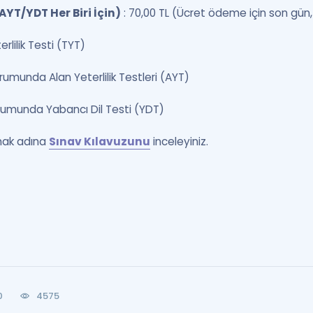
AYT/YDT Her Biri İçin)
: 70,00 TL (Ücret ödeme için son gün
rlilik Testi (TYT)
umunda Alan Yeterlilik Testleri (AYT)
rumunda Yabancı Dil Testi (YDT)
almak adına
Sınav Kılavuzunu
inceleyiniz.
0
4575