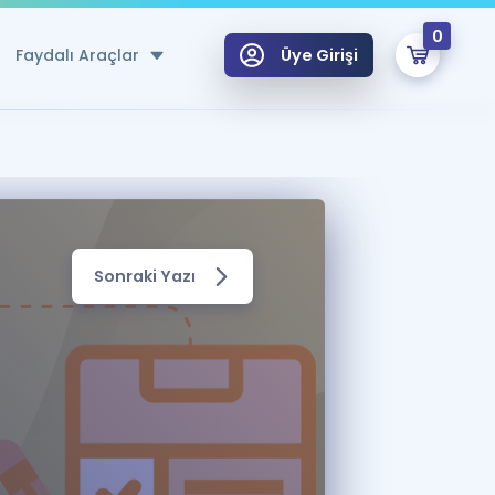
0
Faydalı Araçlar
Üye Girişi
klar
n Ücretsiz Kaynaklar
 için Özel Sözlük
Sonraki Yazı
Sepetin Şu An Boş.
ma
uan Hesaplama Aracı
i Hoca ile seni sınava hazırlayacak onlarca eğitim seni bekliyor!
Şifremi Hatırlamıyorum
GİRİŞ YAP
azırlananlar için Öneriler
kvimi
ÜYE DEĞİLİM
arı Tek Takvimde