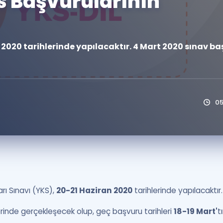
ks Başvurularının
Kampanyalar
Eğitim ve Kitaplar
020 tarihlerinde yapılacaktır. 4 Mart 2020 sınav baş
Blog
YDS - YÖKDİL Tüm S
İngilizce Gram
İngilizce Gramer
0
ı Sınavı (YKS),
20-21 Haziran 2020
tarihlerinde yapılacaktır.
erinde gerçekleşecek olup, geç başvuru tarihleri
18-19 Mart'
tı