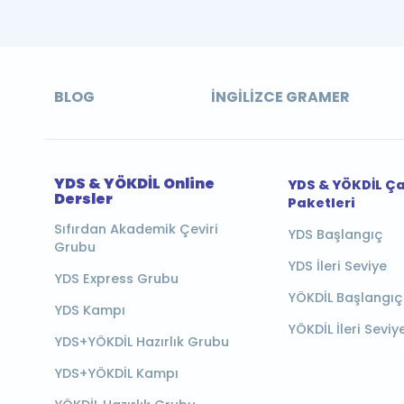
BLOG
İNGILIZCE GRAMER
YDS & YÖKDİL Online
YDS & YÖKDİL Ç
Dersler
Paketleri
Sıfırdan Akademik Çeviri
YDS Başlangıç
Grubu
YDS İleri Seviye
YDS Express Grubu
YÖKDİL Başlangıç
YDS Kampı
YÖKDİL İleri Seviy
YDS+YÖKDİL Hazırlık Grubu
YDS+YÖKDİL Kampı