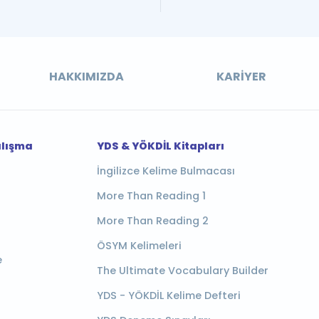
HAKKIMIZDA
KARIYER
alışma
YDS & YÖKDİL Kitapları
İngilizce Kelime Bulmacası
More Than Reading 1
More Than Reading 2
ÖSYM Kelimeleri
e
The Ultimate Vocabulary Builder
YDS - YÖKDİL Kelime Defteri