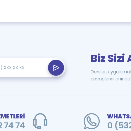
Biz Siz
Dersler, uygulamal
cevaplarını anında 
ZMETLERİ
WHATSA
 74 74
0 (53