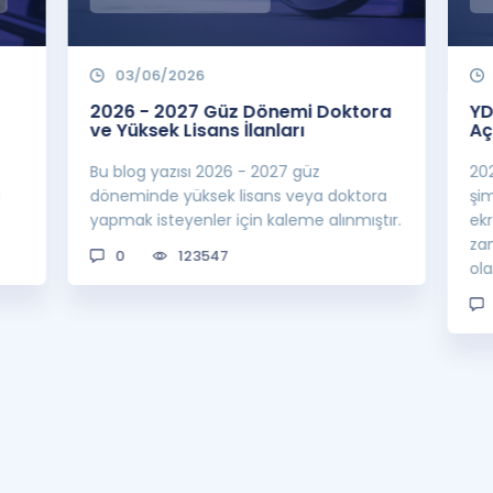
03/06/2026
2026 - 2027 Güz Dönemi Doktora
YD
ve Yüksek Lisans İlanları
Aç
Bu blog yazısı 2026 - 2027 güz
20
a
döneminde yüksek lisans veya doktora
şi
yapmak isteyenler için kaleme alınmıştır.
ek
za
0
123547
ol