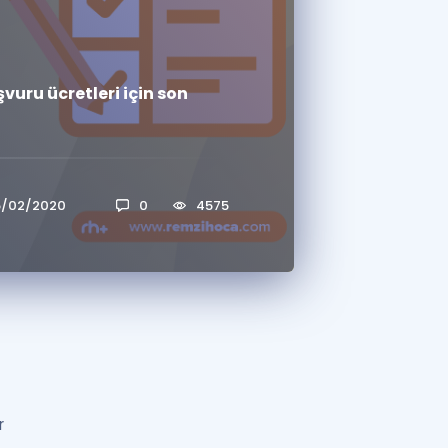
a Özel Fırsatlar
vuru ücretleri için son
ınavlarla İlgili Haberler
er
 ve Konu Anlatımı
5/02/2020
0
4575
r