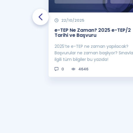
22/10/2025
 Zaman
e-TEP Ne Zaman? 2025 e-TEP/2
e-TEP/2
Tarihi ve Başvuru
 sınavı 2025 e-
2025’te e-TEP ne zaman yapılacak?
 bekleniyor! Peki
Başvurular ne zaman başlıyor? Sınavl
man açıklanacak?
ilgili tüm bilgiler bu yazıda!
0
4646