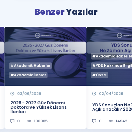
Benzer
Yazılar
#Akademik Haberle
#Akademik Haberler
#YDS Hakkında Bilgil
#Akademik İlanlar
#ÖSYM
03/06/2026
02/04/2026
2026 - 2027 Güz Dönemi
YDS Sonuçları N
Doktora ve Yüksek Lisans
Açıklanacak? 202
İlanları
0
130385
0
14942