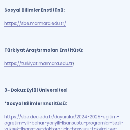
Sosyal Bilimler Enstitüsü:
https://sbe.marmara.edu.tr/
Türkiyat Araştırmaları Enstitüsü:
https://turkiyat.marmara.edu.tr
/
3- Dokuz Eylül Üniversitesi
*Sosyal Bilimler Enstitüsü:
https://sbe.deu.edu.tr/duyurular/2024-2025-egitim-
ogretim-yili-bahar-yariyili-lisansustu-programlar-tezli-
yuksek-lisans-ve-doktora-icin-basvuru-takvimi-ve-