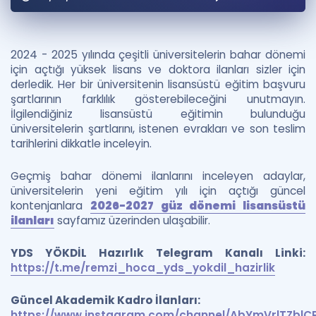
Puan Hesaplama
Rehberlik Aracı
2024 - 2025 yılında çeşitli üniversitelerin bahar dönemi
için açtığı yüksek lisans ve doktora ilanları sizler için
ÖSYM Sınav Takvimi
derledik. Her bir üniversitenin lisansüstü eğitim başvuru
şartlarının farklılık gösterebileceğini unutmayın.
Kampanyalar
İlgilendiğiniz lisansüstü eğitimin bulunduğu
üniversitelerin şartlarını, istenen evrakları ve son teslim
Blog
tarihlerini dikkatle inceleyin.
İngilizce Gramer
Geçmiş bahar dönemi ilanlarını inceleyen adaylar,
üniversitelerin yeni eğitim yılı için açtığı güncel
kontenjanlara
2026-2027 güz dönemi lisansüstü
ilanları
sayfamız üzerinden ulaşabilir.
YDS YÖKDİL Hazırlık Telegram Kanalı Linki:
https://t.me/remzi_hoca_yds_yokdil_hazirlik
Güncel Akademik Kadro İlanları:
https://www.instagram.com/channel/AbYmVrlTZblC