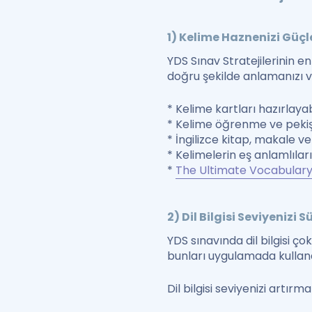
1) Kelime Haznenizi Güçl
YDS Sınav Stratejilerinin en
doğru şekilde anlamanızı ve
* Kelime kartları hazırlaya
*
Kelime öğrenme ve peki
*
İngilizce kitap, makale v
*
Kelimelerin eş anlamlıların
*
The Ultimate Vocabulary
2) Dil Bilgisi Seviyenizi 
YDS sınavında dil bilgisi ço
bunları uygulamada kullan
Dil bilgisi seviyenizi artırmak