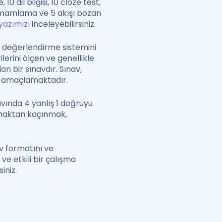
 dil bilgisi, 10 cloze test,
tamamlama ve 5 akışı bozan
yazımızı
inceleyebilirsiniz.
ve değerlendirme sistemini
lerini ölçen ve genellikle
an bir sınavdır. Sınav,
eyi amaçlamaktadır.
avında 4 yanlış 1 doğruyu
pmaktan kaçınmak,
av formatını ve
e etkili bir çalışma
iniz.