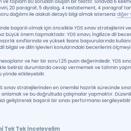
 ve toplam 80 sorudan oluşan bir testtir. Sınavda 6 kelime, 10
iri, 20 paragraf, 5 diyalog, 4 restatement, 4 paragraf 
ru dağılımı ile alakalı detaylı bilgi almak isterseniz
diğer 
inde başarılı olmak için öncelikle YDS sınav stratejilerini 
ız büyük önem taşımaktadır. YDS sınavı, İngilizce dil beceri
hazırlık sınıflarında ve yüksek lisans başvurularında kullanıl
l bilgisi ve dilin işlevleri konularındaki becerilerini ölçm
hesaplanır ve her bir soru 1.25 puan değerindedir. YDS sın
likle belirsiz durumlarda cevap vermemek ve tahmin ya
 yönde etkileyebilir.
DS sınav stratejilerinden en önemlisi hazırlık sürecinde sın
i anlamak ve bu doğrultuda çalışmalar yapmaktır. Düzenli v
izi geliştirerek başarılı bir sınav performansı sergileyebilirs
ni Tek Tek İnceleyelim