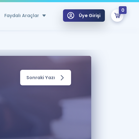
0
Faydalı Araçlar
Üye Girişi
klar
n Ücretsiz Kaynaklar
 için Özel Sözlük
Sonraki Yazı
Sepetin Şu An Boş.
ma
uan Hesaplama Aracı
i Hoca ile seni sınava hazırlayacak onlarca eğitim seni bekliyor!
Şifremi Hatırlamıyorum
GİRİŞ YAP
azırlananlar için Öneriler
kvimi
ÜYE DEĞİLİM
arı Tek Takvimde