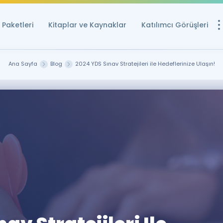
Paketleri
Kitaplar ve Kaynaklar
Katılımcı Görüşleri
Ücretsiz Kayna
Ana Sayfa
Blog
2024 YDS Sınav Stratejileri ile Hedeflerinize Ulaşın!
YDS ve YÖKDİL içi
Sözlük
İngilizce Sınavları
Puan Hesapla
YDS ve YÖKDİL P
Remz
Rehberlik Aracı
YDS ve YÖKDİL'e H
ÖSYM Sınav Ta
Tüm ÖSYM Sınavl