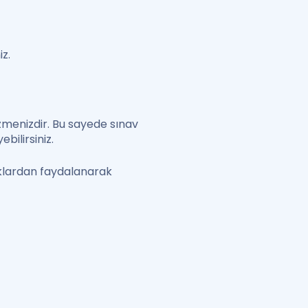
z.
özmenizdir. Bu sayede sınav
bilirsiniz.
klardan faydalanarak