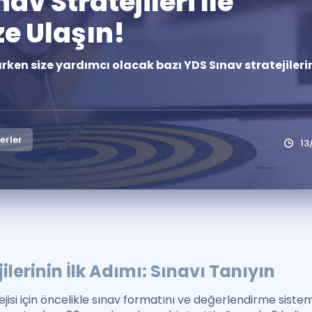
av Stratejileri Ile
Kampanyalar
ze Ulaşın!
Eğitim ve Kitaplar
rken size yardımcı olacak bazı YDS Sınav stratejilerin
Blog
YDS - YÖKDİL Tüm S
İngilizce Gram
İngilizce Gramer
erler
13
ilerinin İlk Adımı: Sınavı Tanıyın
ejisi için öncelikle sınav formatını ve değerlendirme sistem