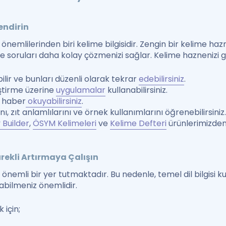
endirin
 önemlilerinden biri kelime bilgisidir. Zengin bir kelime hazn
 soruları daha kolay çözmenizi sağlar. Kelime haznenizi ge
bilir ve bunları düzenli olarak tekrar
edebilirsiniz
.
ştirme üzerine
uygulamalar
kullanabilirsiniz.
e haber
okuyabilirsiniz
.
ı, zıt anlamlılarını ve örnek kullanımlarını öğrenebilirsiniz
 Builder
,
ÖSYM Kelimeleri
ve
Kelime Defteri
ürünlerimizden 
Sürekli Artırmaya Çalışın
k önemli bir yer tutmaktadır. Bu nedenle, temel dil bilgisi kur
abilmeniz önemlidir.
 için;