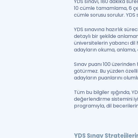
YDS sınavı, 180 dakika süren
10 cümle tamamlama, 6 çev
cümle sorusu sorulur. YDS so
YDS sınavına hazırlık sürec
detaylı bir şekilde anlaman
üniversitelerin yabancı dil 
adayların okuma, anlama, di
Sınav puanı 100 üzerinden 
götürmez. Bu yüzden özel
adayların puanlarını olumlu
Tüm bu bilgiler ışığında, Y
değerlendirme sistemini iy
programıyla, dil becerilerin
YDS Sınav Stratejileri