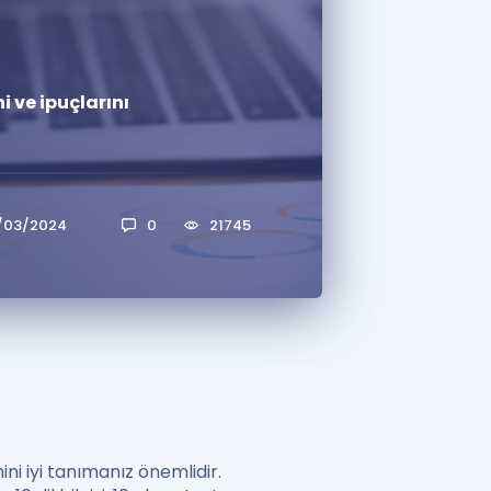
a Özel Fırsatlar
i ve ipuçlarını
ınavlarla İlgili Haberler
er
 ve Konu Anlatımı
/03/2024
0
21745
ini iyi tanımanız önemlidir.