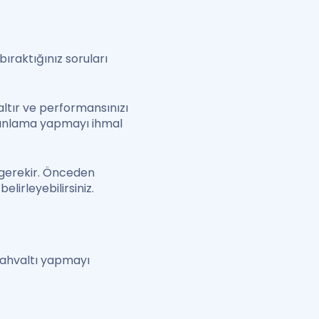
ıraktığınız soruları
altır ve performansınızı
 planlama yapmayı ihmal
 gerekir. Önceden
lirleyebilirsiniz.
 kahvaltı yapmayı