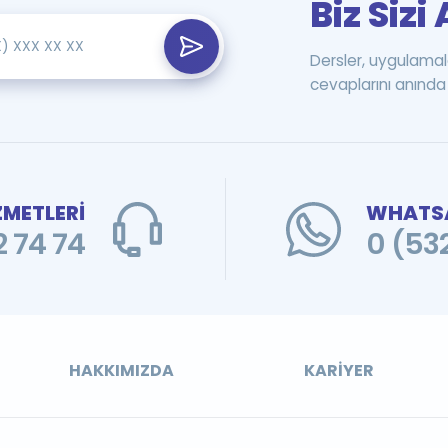
Biz Siz
Dersler, uygulamal
cevaplarını anında 
ZMETLERİ
WHATSA
 74 74
0 (53
HAKKIMIZDA
KARIYER