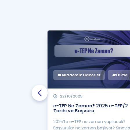
#Akademik Haberler
#ÖSYM
22/10/2025
 Zaman
e-TEP Ne Zaman? 2025 e-TEP/2
e-TEP/2
Tarihi ve Başvuru
 sınavı 2025 e-
2025’te e-TEP ne zaman yapılacak?
 bekleniyor! Peki
Başvurular ne zaman başlıyor? Sınavl