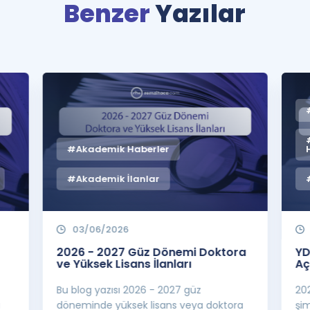
Benzer
Yazılar
#Akademik Haberler
#Akademik İlanlar
03/06/2026
2026 - 2027 Güz Dönemi Doktora
YD
ve Yüksek Lisans İlanları
Aç
Bu blog yazısı 2026 - 2027 güz
20
a
döneminde yüksek lisans veya doktora
şi