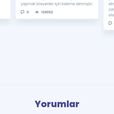
yapmak isteyenler için kaleme alınmıştır.
ek
za
0
129052
ol
Yorumlar