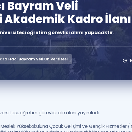
ı Bayram Veli
Kampanyalar
i Akademik Kadro İlanı
Eğitim ve Kitaplar
Blog
iversitesi öğretim görevlisi alımı yapacaktır.
YDS - YÖKDİL Tüm S
İngilizce Gram
İngilizce Gramer
ra Hacı Bayram Veli Üniversitesi
rsitesi, öğretim görevlisi alım ilanı yayımladı.
ler Meslek Yüksekokuluna Çocuk Gelişimi ve Gençlik Hizmetleri