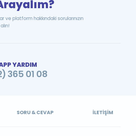
i Arayalım?
ar ve platform hakkındaki sorularınızın
alın!
PP YARDIM
2) 365 01 08
SORU & CEVAP
İLETIŞIM