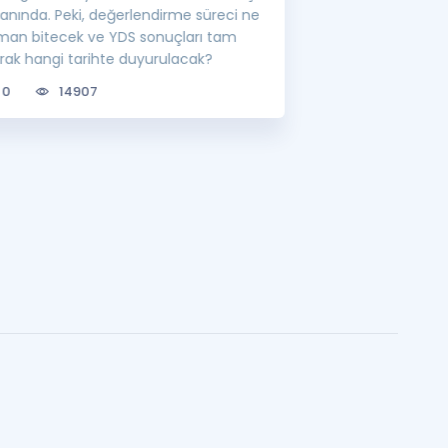
ranında. Peki, değerlendirme süreci ne
lisansüstü eğitim 
man bitecek ve YDS sonuçları tam
bilgileri sizler için
arak hangi tarihte duyurulacak?
0
6779
0
14907