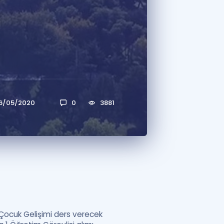
a Özel Fırsatlar
ınavlarla İlgili Haberler
er
 ve Konu Anlatımı
16/05/2020
0
3881
/ Çocuk Gelişimi ders verecek