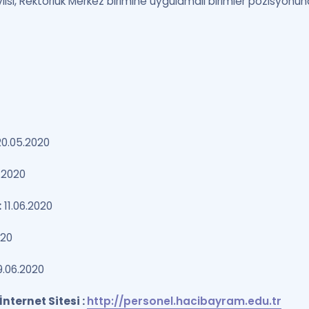
si, Rektörlük Merkez birimine uygulamalı birimler pozisyonuna
0.05.2020
.2020
:
11.06.2020
020
9.06.2020
İnternet Sitesi :
http://personel.hacibayram.edu.tr