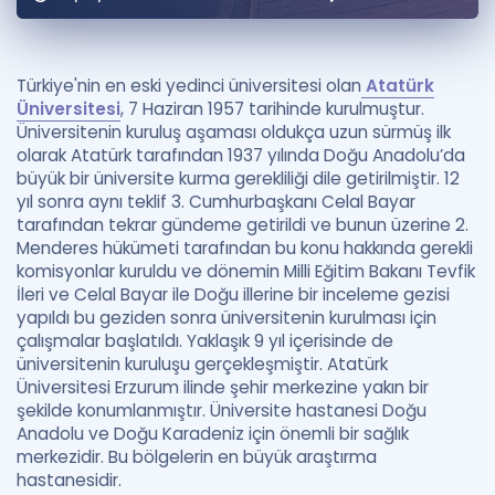
Puan Hesaplama
Rehberlik Aracı
Türkiye'nin en eski yedinci üniversitesi olan
Atatürk
Üniversitesi
, 7 Haziran 1957 tarihinde kurulmuştur.
ÖSYM Sınav Takvimi
Üniversitenin kuruluş aşaması oldukça uzun sürmüş ilk
olarak Atatürk tarafından 1937 yılında Doğu Anadolu’da
Kampanyalar
büyük bir üniversite kurma gerekliliği dile getirilmiştir. 12
yıl sonra aynı teklif 3. Cumhurbaşkanı Celal Bayar
Blog
tarafından tekrar gündeme getirildi ve bunun üzerine 2.
Menderes hükümeti tarafından bu konu hakkında gerekli
İngilizce Gramer
komisyonlar kuruldu ve dönemin Milli Eğitim Bakanı Tevfik
İleri ve Celal Bayar ile Doğu illerine bir inceleme gezisi
yapıldı bu geziden sonra üniversitenin kurulması için
çalışmalar başlatıldı. Yaklaşık 9 yıl içerisinde de
üniversitenin kuruluşu gerçekleşmiştir. Atatürk
Üniversitesi Erzurum ilinde şehir merkezine yakın bir
şekilde konumlanmıştır. Üniversite hastanesi Doğu
Anadolu ve Doğu Karadeniz için önemli bir sağlık
merkezidir. Bu bölgelerin en büyük araştırma
hastanesidir.