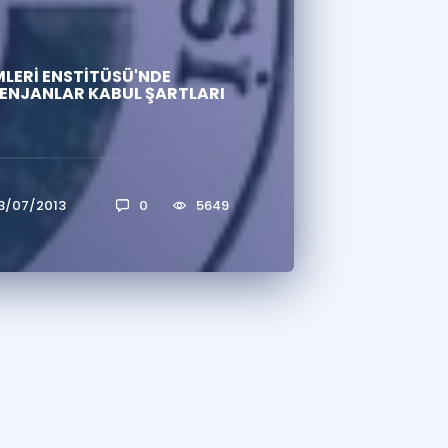
a Özel Fırsatlar
MLERİ ENSTİTÜSÜ'NDE
TENJANLAR KABUL ŞARTLARI
ınavlarla İlgili Haberler
er
 ve Konu Anlatımı
3/07/2013
0
5649