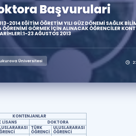
oktora Başvurulari
Kampanyalar
Eğitim ve Kitaplar
3-2014 EĞİTİM ÖĞRETİM YILI GÜZ DÖNEMİ SAĞLIK BİLİ
A ÖĞRENİMİ GÖRMEK İÇİN ALINACAK ÖĞRENCİLER KON
Blog
ARİHLERİ:1-23 AĞUSTOS 2013
YDS - YÖKDİL Tüm S
İngilizce Gram
İngilizce Gramer
kurova Üniversitesi
2
KONTENJANLAR
 LİSANS
DOKTORA
LUSLARARASI
TÜRK
ULUSLARARASI
ĞRENCİ
ÖĞRENCİ
ÖĞRENCİ