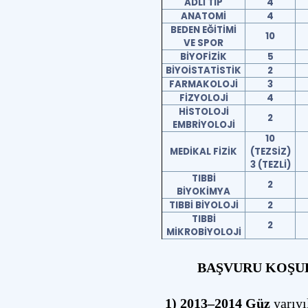
ADLİ TIP
4
ANATOMİ
4
BEDEN EĞİTİMİ
10
VE SPOR
BİYOFİZİK
5
BİYOİSTATİSTİK
2
FARMAKOLOJİ
3
FİZYOLOJİ
4
HİSTOLOJİ
2
EMBRİYOLOJİ
10
MEDİKAL FİZİK
(TEZSİZ)
3 (TEZLİ)
TIBBİ
2
BİYOKİMYA
TIBBİ BİYOLOJİ
2
TIBBİ
2
MİKROBİYOLOJİ
BAŞVURU KOŞUL
1) 2013–2014 Güz
yarıyı