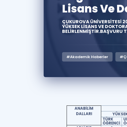
Lisans Ve D
ÇUKUROVA ÜNİVERSİTESİ 201
YÜKSEK LİSANS VE DOKTOR
BELİRLENMİŞTİR.BAŞVURU T
#Akademik Haberler
#Çu
ANABİLİM
DALLARI
YÜKSEK
TÜRK
U
ÖĞRENCİ
Ö