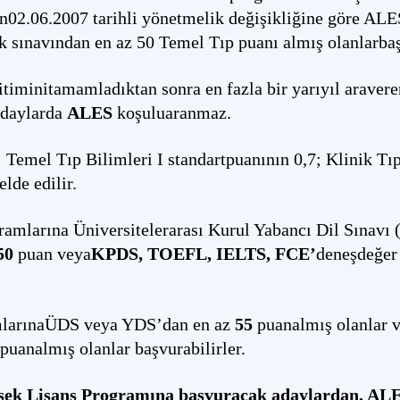
2.06.2007 tarihli yönetmelik değişikliğine göre ALES
 sınavından en az 50 Temel Tıp puanı almış olanlarbaşv
timinitamamladıktan sonra en fazla bir yarıyıl araver
adaylarda
ALES
koşuluaranmaz.
Temel Tıp Bilimleri I standartpuanının 0,7; Klinik Tıp
lde edilir.
amlarına Üniversitelerarası Kurul Yabancı Dil Sınavı
50
puan veya
KPDS, TOEFL, IELTS,
FCE’
deneşdeğer
mlarınaÜDS veya YDS’dan en az
55
puanalmış olanlar 
puanalmış olanlar başvurabilirler.
üksek Lisans Programına başvuracak adaylardan, AL