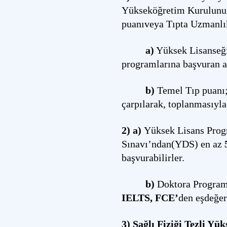
Yükseköğretim Kurulunun0
puanıveya Tıpta Uzmanlık
a)
Yüksek Lisanseği
programlarına başvuran 
b)
Temel Tıp puanı; 
çarpılarak, toplanmasıylae
2) a)
Yüksek Lisans Progr
Sınavı’ndan(YDS) en az
başvurabilirler.
b)
Doktora Progra
IELTS,
FCE’
den eşdeğer
3) Sağlı Fiziği Tezli Y