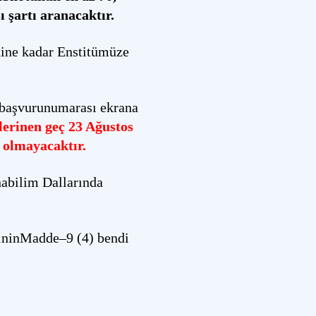
 şartı aranacaktır.
hine kadar Enstitümüze
 başvurunumarası ekrana
lerinen geç 23 Ağustos
i olmayacaktır.
nabilim Dallarında
sininMadde–9 (4) bendi