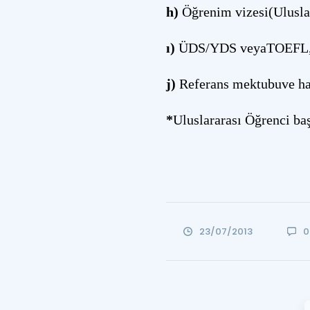
h)
Öğrenim vizesi(Uluslar
ı)
ÜDS/YDS veyaTOEFL, İE
j)
Referans mektubuve hakk
*
Uluslararası Öğrenci baş
23/07/2013
0