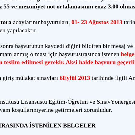
55 ve mezuniyet not ortalamasının enaz 3.00 olması
ktora
adaylarınınbaşvuruları,
01-
23 Ağustos 2013
tari
en yapılacaktır.
onra başvurunun kaydedildiğini bildiren bir mesaj ve
amamlanmış olması için başvurusırasında istenen
belge
n teslim edilmesi gerekir. Aksi halde başvuru geçerl
giriş mülakat sınavları
6Eylül 2013
tarihinde ilgili A
Enstitüsü Lisansüstü Eğitim-Öğretim ve SınavYönerge
vam koşullarınıyerine getirmeleri zorunludur.
IRASINDA İSTENİLEN BELGELER