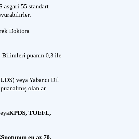
 asgari 55 standart
urabilirler.
erek Doktora
 Bilimleri puanın 0,3 ile
 (ÜDS) veya Yabancı Dil
 puanalmış olanlar
veya
KPDS, TOEFL,
ESnotunun en az 70,