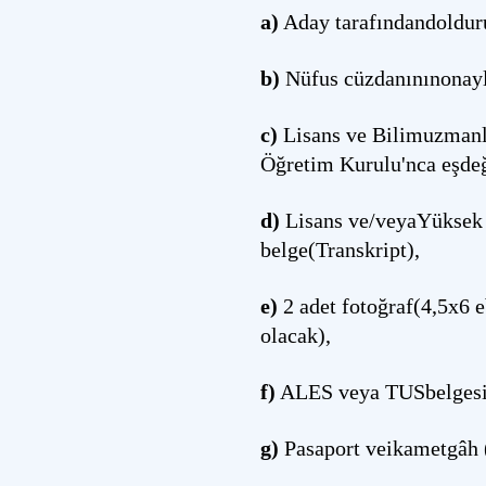
a)
Aday tarafındandolduru
b)
Nüfus cüzdanınınonayl
c)
Lisans ve Bilimuzmanlı
Öğretim Kurulu'nca eşdeğ
d)
Lisans ve/veyaYüksek L
belge(Transkript),
e)
2 adet fotoğraf(4,5x6 e
olacak),
f)
ALES veya TUSbelgesi
g)
Pasaport veikametgâh (