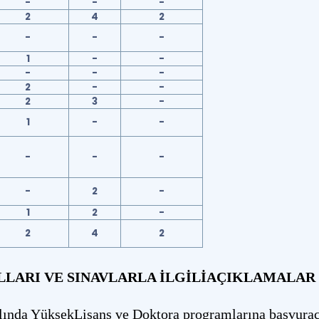
-
-
-
2
4
2
-
-
-
1
-
-
-
-
-
2
-
-
2
3
-
1
-
-
-
-
-
-
2
-
1
2
-
2
4
2
LARI VE SINAVLARLA İLGİLİAÇIKLAMALAR
lında YüksekLisans ve Doktora programlarına başvurac