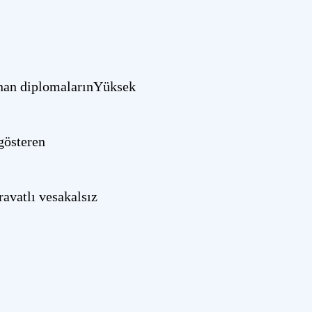
ınan diplomalarınYüksek
gösteren
ravatlı vesakalsız