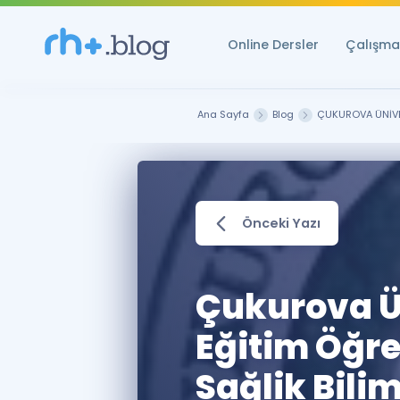
Online Dersler
Çalışma 
Ana Sayfa
Blog
ÇUKUROVA ÜNİVER
Önceki Yazı
Çukurova Ün
Eğitim Öğre
Sağlik Bili