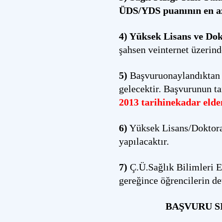
ÜDS/YDS puanının en az 
4)
Yüksek Lisans ve Do
şahsen veinternet üzerind
5)
Başvuruonaylandıktan s
gelecektir. Başvurunun t
2013
tarihinekadar elde
6)
Yüksek Lisans/Doktora 
yapılacaktır.
7)
Ç.Ü.Sağlık Bilimleri 
gereğince öğrencilerin de
BAŞVURU S