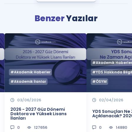
Benzer
Yazılar
#Akademik Haberle
#Akademik Haberler
#YDS Hakkında Bilgil
#Akademik İlanlar
#ÖSYM
03/06/2026
02/04/2026
2026 - 2027 Güz Dönemi
YDS Sonuçları N
Doktora ve Yüksek Lisans
Açıklanacak? 202
İlanları
0
127656
0
14880