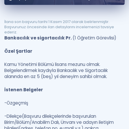
Puan Hesaplama
Rehberlik Aracı
İlana son başvuru tarihi 1 Kasım 2017 olarak belirlenmiştir.
Başvurunuz öncesinde ilan detaylarını incelemenizi tavsiye
ÖSYM Sınav Takvimi
ederiz.
Bankacılık ve sigortacılık Pr.
(1 Öğretim Görevlisi)
Kampanyalar
Özel Şartlar
Blog
Kamu Yönetimi Bölümü lisans mezunu olmak.
İngilizce Gramer
Belgelendirmek kaydıyla Bankacılık ve Sigortacılık
alanında en az 5 (beş) yıl deneyim sahibi olmak.
İstenen Belgeler
-Özgeçmiş
-Dilekçe(Başvuru dilekçelerinde başvurulan
Birim/Bölüm/Anabilim Dalı, Ünvanı ve adayın iletişim
bilgileri(adres, telefon no, e-mail v.s.) açıkça