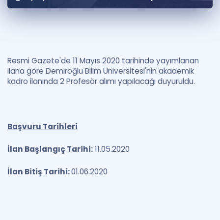
Puan Hesaplama
Rehberlik Aracı
ÖSYM Sınav Takvimi
Resmi Gazete'de 11 Mayıs 2020 tarihinde yayımlanan
ilana göre Demiroğlu Bilim Üniversitesi'nin akademik
Kampanyalar
kadro ilanında 2 Profesör alımı yapılacağı duyuruldu.
Blog
İngilizce Gramer
Başvuru Tarihleri
İlan Başlangıç Tarihi:
11.05.2020
İlan Bitiş Tarihi:
01.06.2020