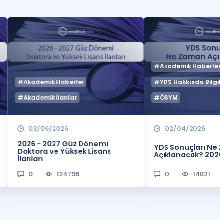
#Akademik Haberle
#Akademik Haberler
#YDS Hakkında Bilgil
#Akademik İlanlar
#ÖSYM
03/06/2026
02/04/2026
2026 - 2027 Güz Dönemi
YDS Sonuçları N
Doktora ve Yüksek Lisans
Açıklanacak? 202
İlanları
0
124796
0
14821