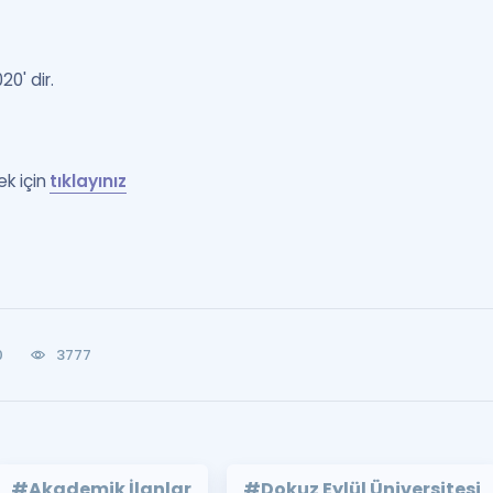
0' dir.
k için
tıklayınız
0
3777
#Akademik İlanlar
#Dokuz Eylül Üniversitesi