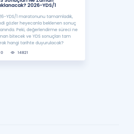
S Sonuçları Ne Zaman
Öncelikli Alan 
ıklanacak? 2026-YDS/1
YÖK'ten Yeni S
26-YDS/1 maratonunu tamamladık,
YÖK'ün belirlediği
mdi gözler heyecanla beklenen sonuç
görevlisi atamalar
ranında. Peki, değerlendirme süreci ne
lisansüstü eğitim 
man bitecek ve YDS sonuçları tam
bilgileri sizler için
arak hangi tarihte duyurulacak?
0
6716
0
14821