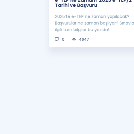
 Zaman
e-TEP Ne Zaman? 2025 e-TEP/2
e-TEP/2
Tarihi ve Başvuru
 sınavı 2025 e-
2025’te e-TEP ne zaman yapılacak?
 bekleniyor! Peki
Başvurular ne zaman başlıyor? Sınavl
man açıklanacak?
ilgili tüm bilgiler bu yazıda!
0
4647