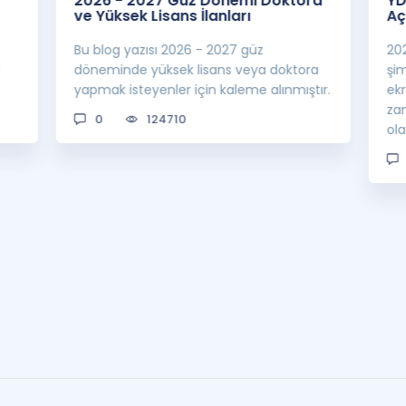
2026 - 2027 Güz Dönemi Doktora
YD
ve Yüksek Lisans İlanları
Aç
Bu blog yazısı 2026 - 2027 güz
20
a
döneminde yüksek lisans veya doktora
şi
yapmak isteyenler için kaleme alınmıştır.
ek
za
0
124710
ol