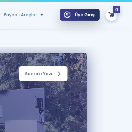
0
Faydalı Araçlar
Üye Girişi
klar
n Ücretsiz Kaynaklar
 için Özel Sözlük
Sonraki Yazı
Sepetin Şu An Boş.
ma
uan Hesaplama Aracı
i Hoca ile seni sınava hazırlayacak onlarca eğitim seni bekliyor!
Şifremi Hatırlamıyorum
GİRİŞ YAP
azırlananlar için Öneriler
kvimi
ÜYE DEĞİLİM
arı Tek Takvimde