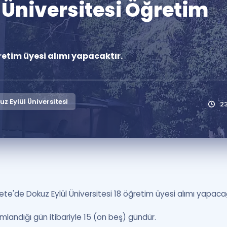
 Üniversitesi Öğretim
Kampanyalar
Eğitim ve Kitaplar
Blog
retim üyesi alımı yapacaktır.
YDS - YÖKDİL Tüm S
İngilizce Gram
İngilizce Gramer
z Eylül Üniversitesi
2
ete'de Dokuz Eylül Üniversitesi 18 öğretim üyesi alımı yapaca
yımlandığı gün itibariyle 15 (on beş) gündür.