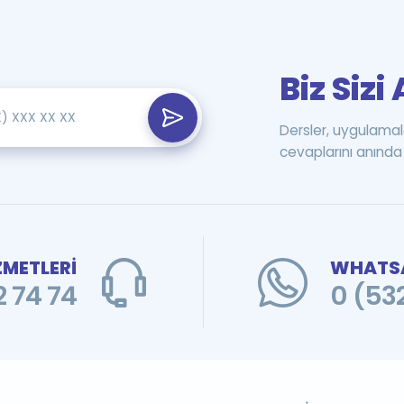
Biz Siz
Dersler, uygulamal
cevaplarını anında 
ZMETLERİ
WHATSA
 74 74
0 (53