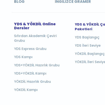
BLOG
İNGILIZCE GRAMER
YDS & YÖKDİL Online
YDS & YÖKDİL Ç
Dersler
Paketleri
Sıfırdan Akademik Çeviri
YDS Başlangıç
Grubu
YDS İleri Seviye
YDS Express Grubu
YÖKDİL Başlangıç
YDS Kampı
YÖKDİL İleri Seviy
YDS+YÖKDİL Hazırlık Grubu
YDS+YÖKDİL Kampı
YÖKDİL Hazırlık Grubu
YÖKDİL Kampı