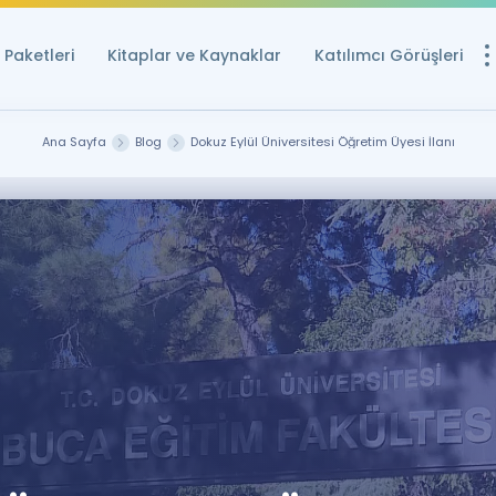
Paketleri
Kitaplar ve Kaynaklar
Katılımcı Görüşleri
Ücretsiz Kayna
Ana Sayfa
Blog
Dokuz Eylül Üniversitesi Öğretim Üyesi İlanı
YDS ve YÖKDİL içi
Sözlük
İngilizce Sınavları
Puan Hesapla
YDS ve YÖKDİL P
Remz
Rehberlik Aracı
YDS ve YÖKDİL'e H
ÖSYM Sınav Ta
Tüm ÖSYM Sınavl