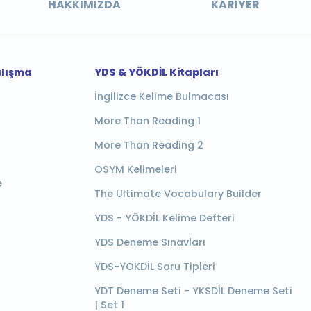
HAKKIMIZDA
KARIYER
alışma
YDS & YÖKDİL Kitapları
İngilizce Kelime Bulmacası
More Than Reading 1
More Than Reading 2
ÖSYM Kelimeleri
e
The Ultimate Vocabulary Builder
YDS - YÖKDİL Kelime Defteri
YDS Deneme Sınavları
YDS-YÖKDİL Soru Tipleri
YDT Deneme Seti - YKSDİL Deneme Seti
| Set 1