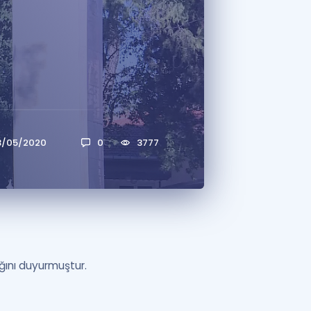
a Özel Fırsatlar
ınavlarla İlgili Haberler
er
 ve Konu Anlatımı
3/05/2020
0
3777
ğını duyurmuştur.