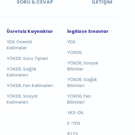
SORU & CEVAP
İLETIŞIM
Ücretsiz Kaynaklar
İngilizce Sınavlar
YDS Önemli
YDS
Kelimeler
YÖKDİL
YÖKDİL Soru Tipleri
YÖKDİL Sosyal
YÖKDİL Sağlık
Bilimler
Kelimeleri
YÖKDİL Sağlık
YÖKDİL Fen Kelimeleri
Bilimleri
YÖKDİL Sosyal
YÖKDİL Fen
Kelimeleri
Bilimleri
YKS-DİL
E-YDS
IELTS