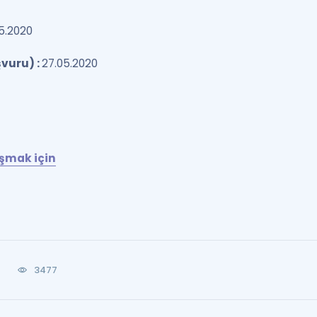
05.2020
şvuru) :
27.05.2020
aşmak için
0
3477