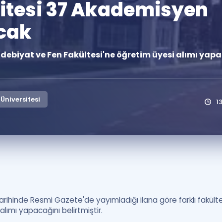
sitesi 37 Akademisyen
Kampanyalar
cak
Eğitim ve Kitaplar
Blog
 Edebiyat ve Fen Fakültesi'ne öğretim üyesi alımı yapa
YDS - YÖKDİL Tüm S
İngilizce Gram
İngilizce Gramer
Üniversitesi
1
arihinde Resmi Gazete'de yayımladığı ilana göre farklı fakülte 
lımı yapacağını belirtmiştir.