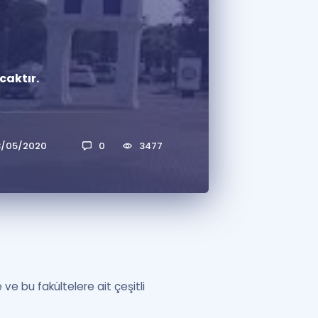
a Özel Fırsatlar
caktır.
ınavlarla İlgili Haberler
er
 ve Konu Anlatımı
3/05/2020
0
3477
ve bu fakültelere ait çeşitli