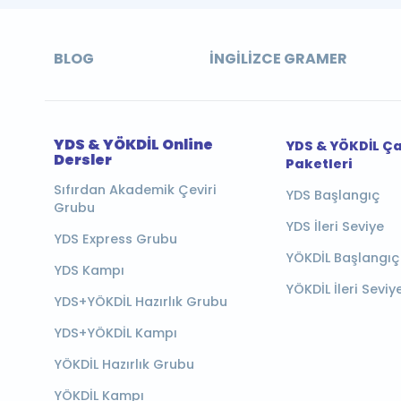
BLOG
İNGILIZCE GRAMER
YDS & YÖKDİL Online
YDS & YÖKDİL Ç
Dersler
Paketleri
Sıfırdan Akademik Çeviri
YDS Başlangıç
Grubu
YDS İleri Seviye
YDS Express Grubu
YÖKDİL Başlangıç
YDS Kampı
YÖKDİL İleri Seviy
YDS+YÖKDİL Hazırlık Grubu
YDS+YÖKDİL Kampı
YÖKDİL Hazırlık Grubu
YÖKDİL Kampı