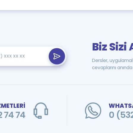
Biz Siz
Dersler, uygulamal
cevaplarını anında 
ZMETLERİ
WHATSA
 74 74
0 (53