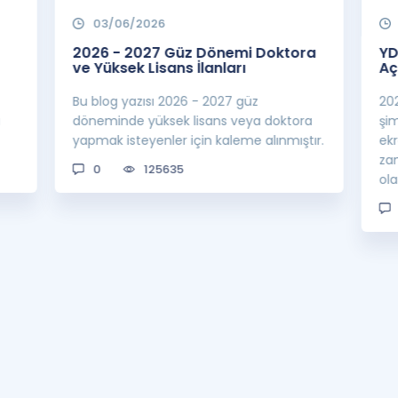
03/06/2026
2026 - 2027 Güz Dönemi Doktora
YD
ve Yüksek Lisans İlanları
Aç
Bu blog yazısı 2026 - 2027 güz
20
a
döneminde yüksek lisans veya doktora
şi
yapmak isteyenler için kaleme alınmıştır.
ek
za
0
125635
ol