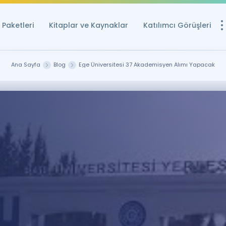
Paketleri
Kitaplar ve Kaynaklar
Katılımcı Görüşleri
Ücretsiz Kayna
Ana Sayfa
Blog
Ege Üniversitesi 37 Akademisyen Alımı Yapacak
YDS ve YÖKDİL içi
Sözlük
İngilizce Sınavları
Puan Hesapla
YDS ve YÖKDİL P
Remz
Rehberlik Aracı
YDS ve YÖKDİL'e H
ÖSYM Sınav Ta
Tüm ÖSYM Sınavl