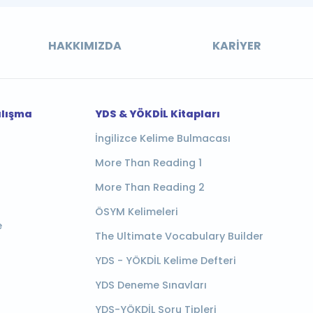
HAKKIMIZDA
KARIYER
alışma
YDS & YÖKDİL Kitapları
İngilizce Kelime Bulmacası
More Than Reading 1
More Than Reading 2
ÖSYM Kelimeleri
e
The Ultimate Vocabulary Builder
YDS - YÖKDİL Kelime Defteri
YDS Deneme Sınavları
YDS-YÖKDİL Soru Tipleri