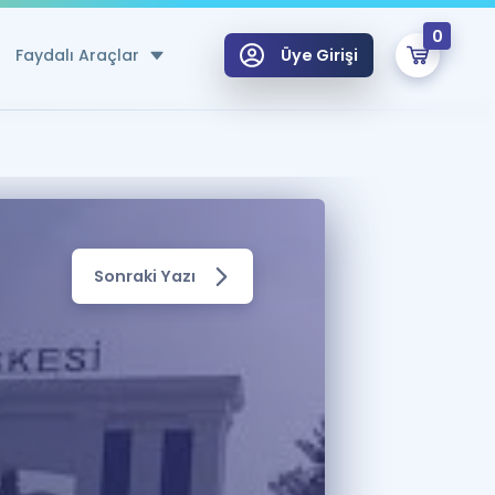
0
Faydalı Araçlar
Üye Girişi
klar
n Ücretsiz Kaynaklar
 için Özel Sözlük
Sonraki Yazı
Sepetin Şu An Boş.
ma
uan Hesaplama Aracı
i Hoca ile seni sınava hazırlayacak onlarca eğitim seni bekliyor!
Şifremi Hatırlamıyorum
GİRİŞ YAP
azırlananlar için Öneriler
kvimi
ÜYE DEĞİLİM
arı Tek Takvimde