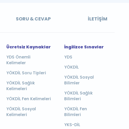
SORU & CEVAP
İLETIŞIM
Ücretsiz Kaynaklar
İngilizce Sınavlar
YDS Önemli
YDS
Kelimeler
YÖKDİL
YÖKDİL Soru Tipleri
YÖKDİL Sosyal
YÖKDİL Sağlık
Bilimler
Kelimeleri
YÖKDİL Sağlık
YÖKDİL Fen Kelimeleri
Bilimleri
YÖKDİL Sosyal
YÖKDİL Fen
Kelimeleri
Bilimleri
YKS-DİL