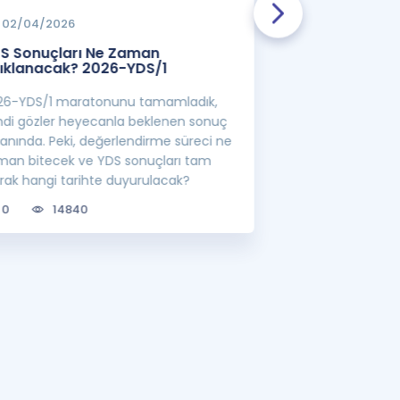
02/04/2026
01/04/2026
S Sonuçları Ne Zaman
Öncelikli Alan 
ıklanacak? 2026-YDS/1
YÖK'ten Yeni S
26-YDS/1 maratonunu tamamladık,
YÖK'ün belirlediği
mdi gözler heyecanla beklenen sonuç
görevlisi atamalar
ranında. Peki, değerlendirme süreci ne
lisansüstü eğitim 
man bitecek ve YDS sonuçları tam
bilgileri sizler için
arak hangi tarihte duyurulacak?
0
6733
0
14840