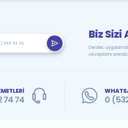
Biz Siz
Dersler, uygulamal
cevaplarını anında 
ZMETLERİ
WHATSA
 74 74
0 (53