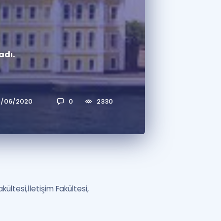
a Özel Fırsatlar
adı.
ınavlarla İlgili Haberler
er
 ve Konu Anlatımı
1/06/2020
0
2330
kültesi,İletişim Fakültesi,