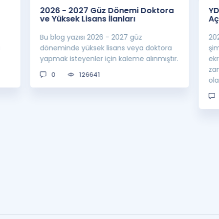
2026 - 2027 Güz Dönemi Doktora
YD
ve Yüksek Lisans İlanları
Aç
Bu blog yazısı 2026 - 2027 güz
20
a
döneminde yüksek lisans veya doktora
şi
yapmak isteyenler için kaleme alınmıştır.
ek
za
0
126641
ol