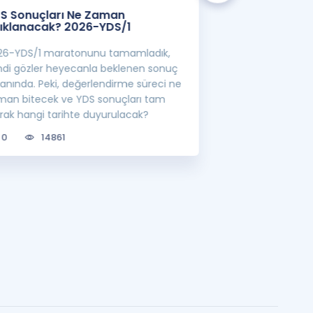
S Sonuçları Ne Zaman
Öncelikli Alan 
ıklanacak? 2026-YDS/1
YÖK'ten Yeni S
26-YDS/1 maratonunu tamamladık,
YÖK'ün belirlediği
mdi gözler heyecanla beklenen sonuç
görevlisi atamalar
ranında. Peki, değerlendirme süreci ne
lisansüstü eğitim 
man bitecek ve YDS sonuçları tam
bilgileri sizler için
arak hangi tarihte duyurulacak?
0
6743
0
14861