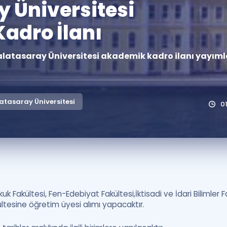
 Üniversitesi
Kampanyalar
adro İlanı
Eğitim ve Kitaplar
Blog
alatasaray Üniversitesi akademik kadro ilanı yayıml
YDS - YÖKDİL Tüm S
İngilizce Gram
İngilizce Gramer
tasaray Üniversitesi
0
 Fakültesi, Fen-Edebiyat Fakültesi,İktisadi ve İdari Bilimler Fa
ültesine öğretim üyesi alımı yapacaktır.