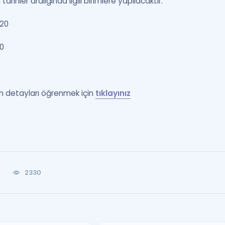
arihler aralığında ilgili birimlere yapılacaktır.
020
20
n detayları öğrenmek için
tıklayınız
0
2330