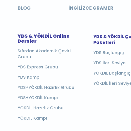
BLOG
İNGILIZCE GRAMER
YDS & YÖKDİL Online
YDS & YÖKDİL Ç
Dersler
Paketleri
Sıfırdan Akademik Çeviri
YDS Başlangıç
Grubu
YDS İleri Seviye
YDS Express Grubu
YÖKDİL Başlangıç
YDS Kampı
YÖKDİL İleri Seviy
YDS+YÖKDİL Hazırlık Grubu
YDS+YÖKDİL Kampı
YÖKDİL Hazırlık Grubu
YÖKDİL Kampı