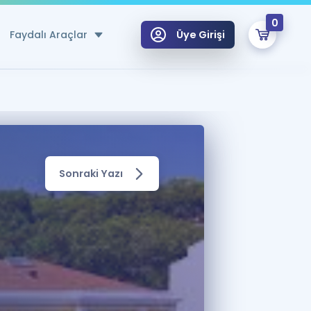
0
Faydalı Araçlar
Üye Girişi
klar
n Ücretsiz Kaynaklar
 için Özel Sözlük
Sonraki Yazı
Sepetin Şu An Boş.
ma
uan Hesaplama Aracı
i Hoca ile seni sınava hazırlayacak onlarca eğitim seni bekliyor!
Şifremi Hatırlamıyorum
GİRİŞ YAP
azırlananlar için Öneriler
kvimi
ÜYE DEĞİLİM
arı Tek Takvimde