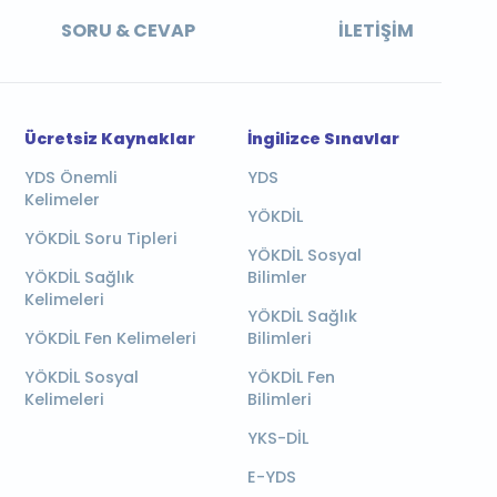
SORU & CEVAP
İLETIŞIM
Ücretsiz Kaynaklar
İngilizce Sınavlar
YDS Önemli
YDS
Kelimeler
YÖKDİL
YÖKDİL Soru Tipleri
YÖKDİL Sosyal
YÖKDİL Sağlık
Bilimler
Kelimeleri
YÖKDİL Sağlık
YÖKDİL Fen Kelimeleri
Bilimleri
YÖKDİL Sosyal
YÖKDİL Fen
Kelimeleri
Bilimleri
YKS-DİL
E-YDS