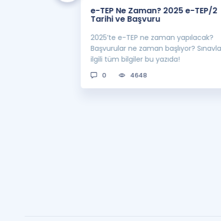
 Zaman
e-TEP Ne Zaman? 2025 e-TEP/2
e-TEP/2
Tarihi ve Başvuru
 sınavı 2025 e-
2025’te e-TEP ne zaman yapılacak?
 bekleniyor! Peki
Başvurular ne zaman başlıyor? Sınavl
man açıklanacak?
ilgili tüm bilgiler bu yazıda!
0
4648