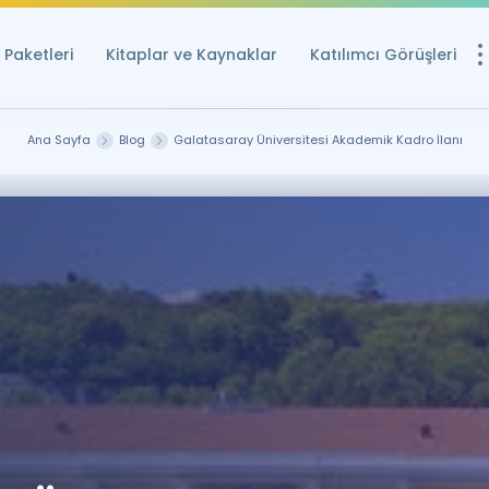
Paketleri
Kitaplar ve Kaynaklar
Katılımcı Görüşleri
Ücretsiz Kayna
Ana Sayfa
Blog
Galatasaray Üniversitesi Akademik Kadro İlanı
YDS ve YÖKDİL içi
Sözlük
İngilizce Sınavları
Puan Hesapla
YDS ve YÖKDİL P
Remz
Rehberlik Aracı
YDS ve YÖKDİL'e H
ÖSYM Sınav Ta
Tüm ÖSYM Sınavl