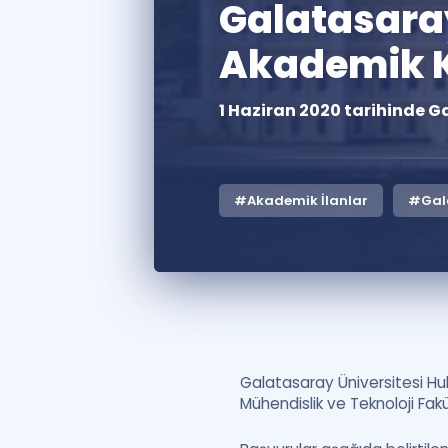
Galatasaray
Akademik K
1 Haziran 2020 tarihinde G
#Akademik İlanlar
#Gala
Galatasaray Üniversitesi Hukuk
Mühendislik ve Teknoloji Fak