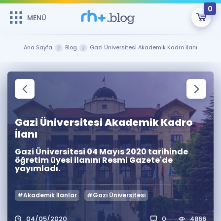
0
MENÜ
MENÜ
Üye Girişi
Ana Sayfa
Blog
Gazi Üniversitesi Akademik Kadro İlanı
Online Dersler
Sepetin Şu An Boş.
Çalışma Paketleri
Remzi Hoca ile seni sınava hazırlayacak onlarca eğitim seni
bekliyor!
Kitaplar ve Kaynaklar
GİRİŞ YAP
Gazi Üniversitesi Akademik Kadro
İlanı
Katılımcı Görüşleri
Şifremi Hatırlamıyorum
Gazi Üniversitesi 04 Mayıs 2020 tarihinde
öğretim üyesi ilanını Resmi Gazete'de
ÜYE DEĞİLİM
Faydalı Araçlar
yayımladı.
Ücretsiz Kaynaklar
Blog
İngilizce Gramer
#Akademik İlanlar
#Gazi Üniversitesi
Hakkımızda
Kariyer
Sözlük
Soru & Cevap
İletişim
04/05/2020
0
4866