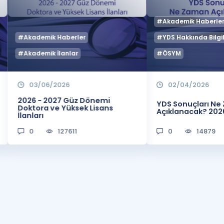
#Akademik Haberle
#Akademik Haberler
#YDS Hakkında Bilgil
#Akademik İlanlar
#ÖSYM
03/06/2026
02/04/2026
2026 - 2027 Güz Dönemi
YDS Sonuçları N
Doktora ve Yüksek Lisans
Açıklanacak? 202
İlanları
0
127611
0
14879