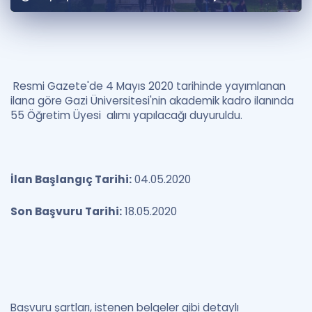
Puan Hesaplama
Rehberlik Aracı
ÖSYM Sınav Takvimi
Resmi Gazete'de 4 Mayıs 2020 tarihinde yayımlanan
ilana göre Gazi Üniversitesi'nin akademik kadro ilanında
Kampanyalar
55 Öğretim Üyesi alımı yapılacağı duyuruldu.
Blog
İngilizce Gramer
İlan Başlangıç Tarihi:
04.05.2020
Son Başvuru Tarihi:
18.05.2020
Başvuru şartları, istenen belgeler gibi detaylı