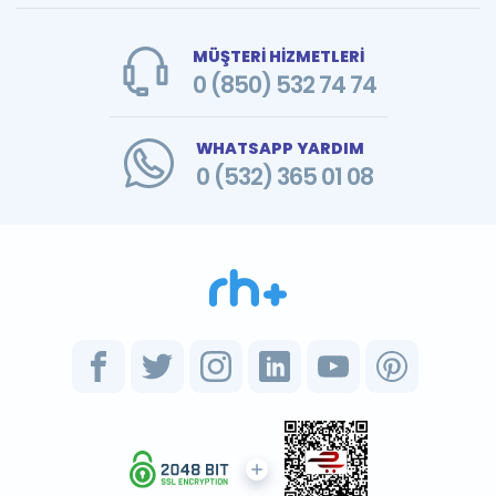
MÜŞTERİ HİZMETLERİ
0 (850) 532 74 74
WHATSAPP YARDIM
0 (532) 365 01 08