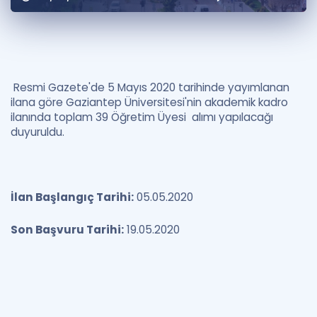
Puan Hesaplama
Rehberlik Aracı
ÖSYM Sınav Takvimi
Resmi Gazete'de 5 Mayıs 2020 tarihinde yayımlanan
ilana göre Gaziantep Üniversitesi'nin akademik kadro
Kampanyalar
ilanında toplam 39 Öğretim Üyesi alımı yapılacağı
duyuruldu.
Blog
İngilizce Gramer
İlan Başlangıç Tarihi:
05.05.2020
Son Başvuru Tarihi:
19.05.2020