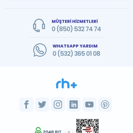
MÜŞTERİ HİZMETLERİ
0 (850) 532 74 74
WHATSAPP YARDIM
0 (532) 365 01 08