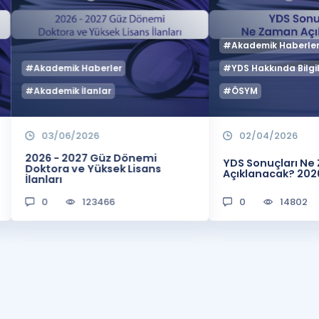
#Akademik Haberle
#Akademik Haberler
#YDS Hakkında Bilgil
#Akademik İlanlar
#ÖSYM
03/06/2026
02/04/2026
2026 - 2027 Güz Dönemi
YDS Sonuçları N
Doktora ve Yüksek Lisans
Açıklanacak? 202
İlanları
0
123466
0
14802