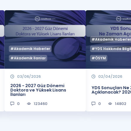
#Akademik Haberle
#Akademik Haberler
#YDS Hakkında Bilgil
#Akademik İlanlar
#ÖSYM
03/06/2026
02/04/2026
2026 - 2027 Güz Dönemi
YDS Sonuçları N
Doktora ve Yüksek Lisans
Açıklanacak? 202
İlanları
0
123460
0
14802