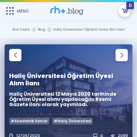
0
MENÜ
MENÜ
Üye Girişi
Ana Sayfa
Blog
Haliç Üniversitesi Öğretim Üyesi Alım İlanı
Online Dersler
Sepetin Şu An Boş.
Çalışma Paketleri
Remzi Hoca ile seni sınava hazırlayacak onlarca eğitim seni
bekliyor!
Kitaplar ve Kaynaklar
GİRİŞ YAP
Haliç Üniversitesi Öğretim Üyesi
Alım İlanı
Katılımcı Görüşleri
Şifremi Hatırlamıyorum
Haliç Üniversitesi 12 Mayıs 2020 tarihinde
Öğretim Üyesi alımı yapılacağını Resmi
ÜYE DEĞİLİM
Faydalı Araçlar
Gazete ilanı olarak yayımladı.
Ücretsiz Kaynaklar
Blog
İngilizce Gramer
#Akademik İlanlar
#Haliç Üniversitesi
Hakkımızda
Kariyer
Sözlük
Soru & Cevap
İletişim
12/05/2020
0
2069