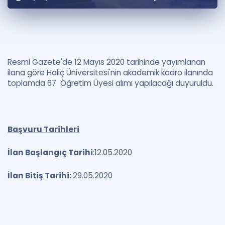
Puan Hesaplama
Rehberlik Aracı
ÖSYM Sınav Takvimi
Resmi Gazete'de 12 Mayıs 2020 tarihinde yayımlanan
ilana göre Haliç Üniversitesi'nin akademik kadro ilanında
Kampanyalar
toplamda 67 Öğretim Üyesi alımı yapılacağı duyuruldu.
Blog
İngilizce Gramer
Başvuru Tarihleri
İlan Başlangıç Tarihi
:12.05.2020
İlan Bitiş Tarihi:
29.05.2020