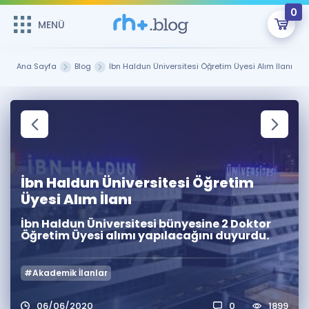
0
MENÜ
MENÜ
Üye Girişi
Ana Sayfa
Blog
İbn Haldun Üniversitesi Öğretim Üyesi Alım İlanı
Online Dersler
Sepetin Şu An Boş.
Çalışma Paketleri
Remzi Hoca ile seni sınava hazırlayacak onlarca eğitim seni
bekliyor!
Kitaplar ve Kaynaklar
GİRİŞ YAP
İbn Haldun Üniversitesi Öğretim
Katılımcı Görüşleri
Şifremi Hatırlamıyorum
Üyesi Alım İlanı
İbn Haldun Üniversitesi bünyesine 2 Doktor
ÜYE DEĞİLİM
Faydalı Araçlar
Öğretim Üyesi alımı yapılacağını duyurdu.
Ücretsiz Kaynaklar
Blog
İngilizce Gramer
#Akademik İlanlar
Hakkımızda
Kariyer
Sözlük
Soru & Cevap
İletişim
06/06/2020
0
1899