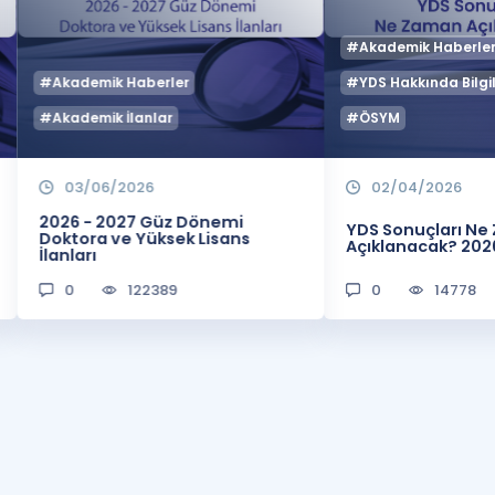
#Akademik Haberle
#Akademik Haberler
#YDS Hakkında Bilgil
#Akademik İlanlar
#ÖSYM
03/06/2026
02/04/2026
2026 - 2027 Güz Dönemi
YDS Sonuçları N
Doktora ve Yüksek Lisans
Açıklanacak? 202
İlanları
0
122389
0
14778