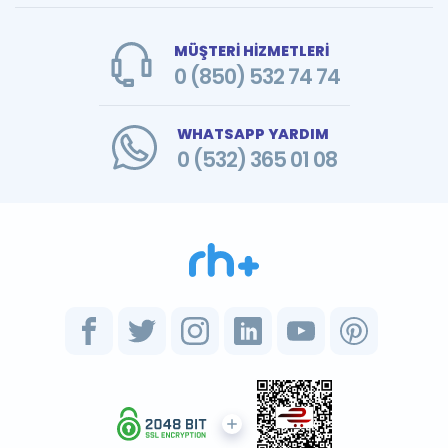
MÜŞTERİ HİZMETLERİ
0 (850) 532 74 74
WHATSAPP YARDIM
0 (532) 365 01 08