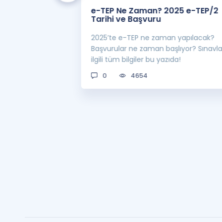
 Zaman
e-TEP Ne Zaman? 2025 e-TEP/2
e-TEP/2
Tarihi ve Başvuru
 sınavı 2025 e-
2025’te e-TEP ne zaman yapılacak?
 bekleniyor! Peki
Başvurular ne zaman başlıyor? Sınavl
man açıklanacak?
ilgili tüm bilgiler bu yazıda!
0
4654