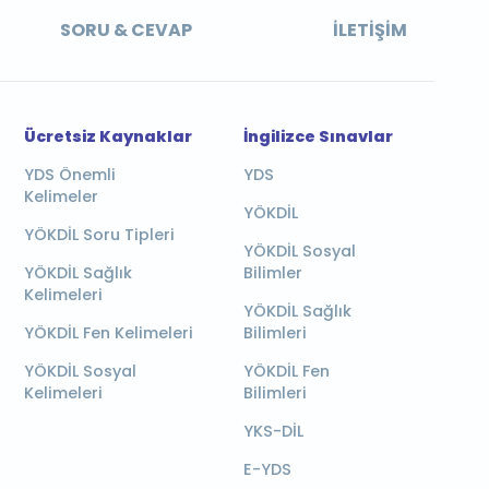
SORU & CEVAP
İLETIŞIM
Ücretsiz Kaynaklar
İngilizce Sınavlar
YDS Önemli
YDS
Kelimeler
YÖKDİL
YÖKDİL Soru Tipleri
YÖKDİL Sosyal
YÖKDİL Sağlık
Bilimler
Kelimeleri
YÖKDİL Sağlık
YÖKDİL Fen Kelimeleri
Bilimleri
YÖKDİL Sosyal
YÖKDİL Fen
Kelimeleri
Bilimleri
YKS-DİL
E-YDS