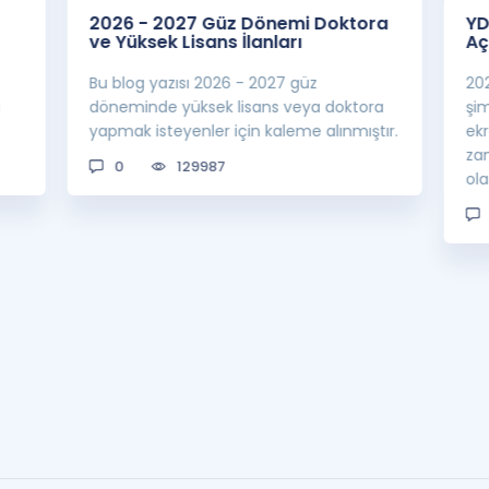
2026 - 2027 Güz Dönemi Doktora
YD
ve Yüksek Lisans İlanları
Aç
Bu blog yazısı 2026 - 2027 güz
20
a
döneminde yüksek lisans veya doktora
şi
yapmak isteyenler için kaleme alınmıştır.
ek
za
0
129987
ol