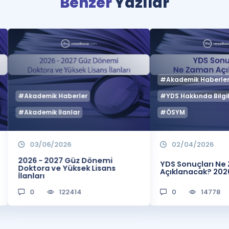
Benzer
Yazılar
#Akademik Haberle
#Akademik Haberler
#YDS Hakkında Bilgil
#Akademik İlanlar
#ÖSYM
03/06/2026
02/04/2026
2026 - 2027 Güz Dönemi
YDS Sonuçları N
Doktora ve Yüksek Lisans
Açıklanacak? 202
İlanları
0
122414
0
14778