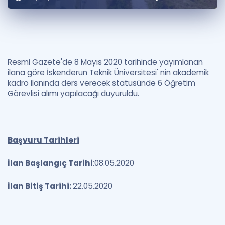
Puan Hesaplama
Rehberlik Aracı
ÖSYM Sınav Takvimi
Resmi Gazete'de 8 Mayıs 2020 tarihinde yayımlanan
ilana göre İskenderun Teknik Üniversitesi' nin akademik
Kampanyalar
kadro ilanında ders verecek statüsünde 6 Öğretim
Görevlisi alımı yapılacağı duyuruldu.
Blog
İngilizce Gramer
Başvuru Tarihleri
İlan Başlangıç Tarihi
:08.05.2020
İlan Bitiş Tarihi:
22.05.2020