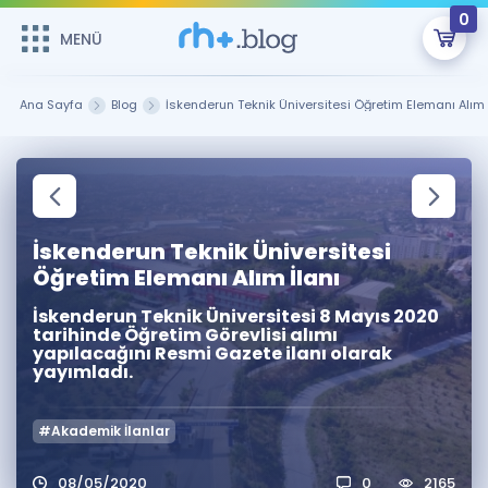
0
MENÜ
MENÜ
Üye Girişi
Ana Sayfa
Blog
İskenderun Teknik Üniversitesi Öğretim Elemanı Alım 
Online Dersler
Sepetin Şu An Boş.
Çalışma Paketleri
Remzi Hoca ile seni sınava hazırlayacak onlarca eğitim seni
bekliyor!
İskenderun Teknik Üniversitesi
Kitaplar ve Kaynaklar
GİRİŞ YAP
Öğretim Elemanı Alım İlanı
Katılımcı Görüşleri
Şifremi Hatırlamıyorum
İskenderun Teknik Üniversitesi 8 Mayıs 2020
tarihinde Öğretim Görevlisi alımı
yapılacağını Resmi Gazete ilanı olarak
ÜYE DEĞİLİM
Faydalı Araçlar
yayımladı.
Ücretsiz Kaynaklar
Blog
İngilizce Gramer
#Akademik İlanlar
Hakkımızda
Kariyer
Sözlük
Soru & Cevap
İletişim
08/05/2020
0
2165