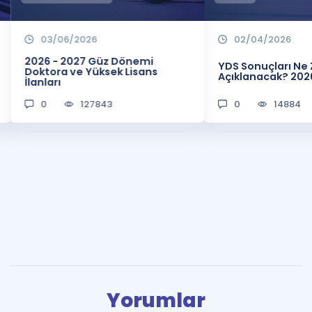
03/06/2026
02/04/2026
2026 - 2027 Güz Dönemi
YDS Sonuçları N
Doktora ve Yüksek Lisans
Açıklanacak? 202
İlanları
0
127843
0
14884
Yorumlar