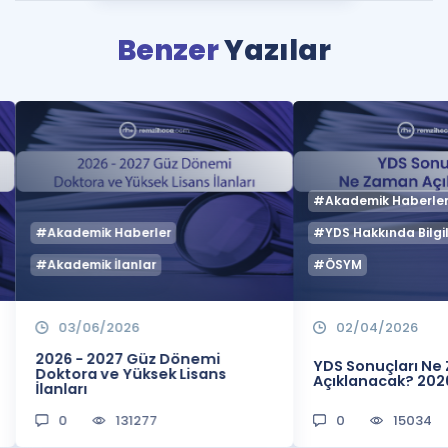
Benzer
Yazılar
#Akademik Haberle
#Akademik Haberler
#YDS Hakkında Bilgil
#Akademik İlanlar
#ÖSYM
03/06/2026
02/04/2026
2026 - 2027 Güz Dönemi
YDS Sonuçları N
Doktora ve Yüksek Lisans
Açıklanacak? 202
İlanları
0
131277
0
15034