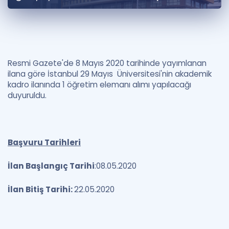
Puan Hesaplama
Rehberlik Aracı
ÖSYM Sınav Takvimi
Resmi Gazete'de 8 Mayıs 2020 tarihinde yayımlanan
ilana göre İstanbul 29 Mayıs Üniversitesi'nin akademik
Kampanyalar
kadro ilanında 1 öğretim elemanı alımı yapılacağı
duyuruldu.
Blog
İngilizce Gramer
Başvuru Tarihleri
İlan Başlangıç Tarihi
:08.05.2020
İlan Bitiş Tarihi:
22.05.2020