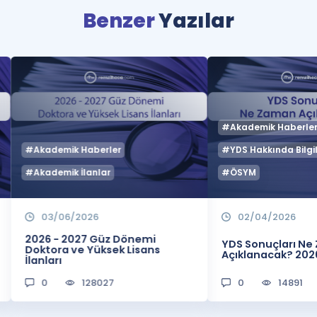
Benzer
Yazılar
#Akademik Haberle
#Akademik Haberler
#YDS Hakkında Bilgil
#Akademik İlanlar
#ÖSYM
03/06/2026
02/04/2026
2026 - 2027 Güz Dönemi
YDS Sonuçları N
Doktora ve Yüksek Lisans
Açıklanacak? 202
İlanları
0
128027
0
14891