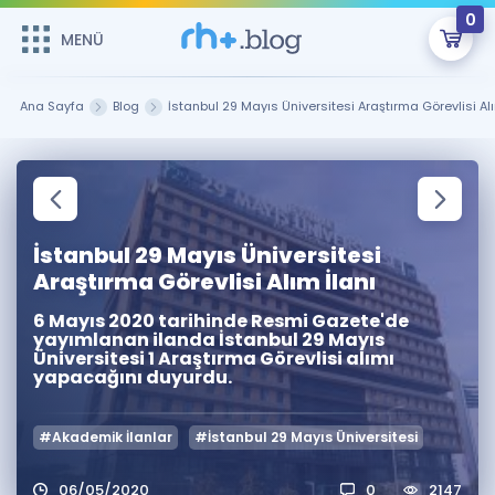
0
MENÜ
MENÜ
Üye Girişi
Ana Sayfa
Blog
İstanbul 29 Mayıs Üniversitesi Araştırma Görevlisi Alı
Online Dersler
Sepetin Şu An Boş.
Çalışma Paketleri
Remzi Hoca ile seni sınava hazırlayacak onlarca eğitim seni
bekliyor!
İstanbul 29 Mayıs Üniversitesi
Kitaplar ve Kaynaklar
GİRİŞ YAP
Araştırma Görevlisi Alım İlanı
Katılımcı Görüşleri
Şifremi Hatırlamıyorum
6 Mayıs 2020 tarihinde Resmi Gazete'de
yayımlanan ilanda İstanbul 29 Mayıs
Üniversitesi 1 Araştırma Görevlisi alımı
ÜYE DEĞİLİM
Faydalı Araçlar
yapacağını duyurdu.
Ücretsiz Kaynaklar
Blog
İngilizce Gramer
#Akademik İlanlar
#İstanbul 29 Mayıs Üniversitesi
Hakkımızda
Kariyer
Sözlük
Soru & Cevap
İletişim
06/05/2020
0
2147