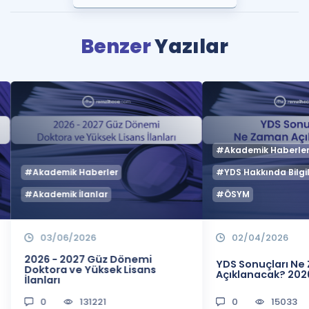
Benzer
Yazılar
#Akademik Haberle
#Akademik Haberler
#YDS Hakkında Bilgil
#Akademik İlanlar
#ÖSYM
03/06/2026
02/04/2026
2026 - 2027 Güz Dönemi
YDS Sonuçları N
Doktora ve Yüksek Lisans
Açıklanacak? 202
İlanları
0
131221
0
15033