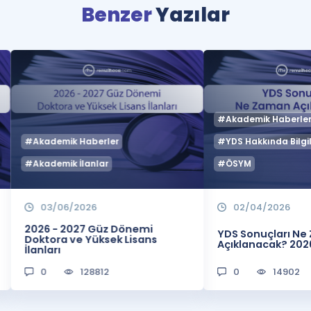
Benzer
Yazılar
#Akademik Haberle
#Akademik Haberler
#YDS Hakkında Bilgil
#Akademik İlanlar
#ÖSYM
03/06/2026
02/04/2026
2026 - 2027 Güz Dönemi
YDS Sonuçları N
Doktora ve Yüksek Lisans
Açıklanacak? 202
İlanları
0
128812
0
14902