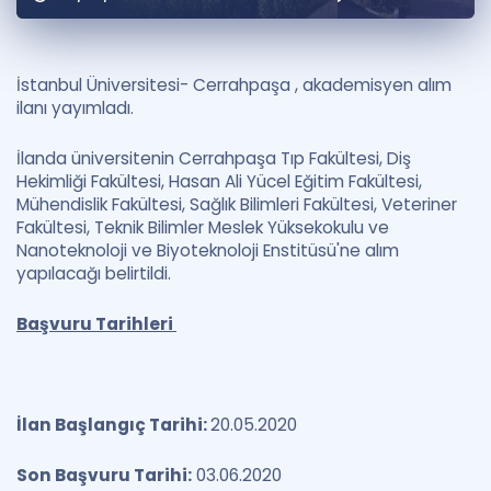
Puan Hesaplama
Rehberlik Aracı
İstanbul Üniversitesi- Cerrahpaşa , akademisyen alım
ilanı yayımladı.
ÖSYM Sınav Takvimi
İlanda üniversitenin Cerrahpaşa Tıp Fakültesi, Diş
Kampanyalar
Hekimliği Fakültesi, Hasan Ali Yücel Eğitim Fakültesi,
Mühendislik Fakültesi, Sağlık Bilimleri Fakültesi, Veteriner
Blog
Fakültesi, Teknik Bilimler Meslek Yüksekokulu ve
Nanoteknoloji ve Biyoteknoloji Enstitüsü'ne alım
İngilizce Gramer
yapılacağı belirtildi.
Başvuru Tarihleri
İlan Başlangıç Tarihi:
20.05.2020
Son Başvuru Tarihi:
03.06.2020