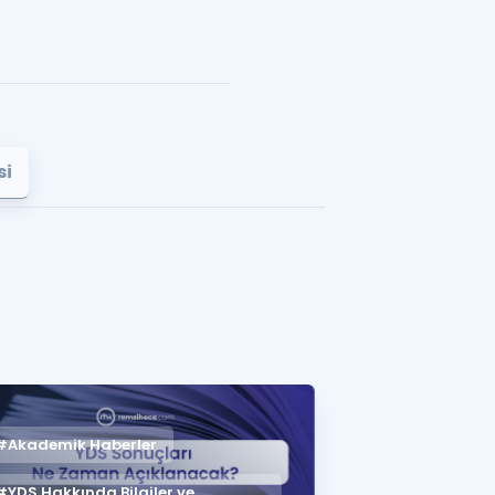
si
#Akademik Haberler
#YDS Hakkında Bilgiler ve