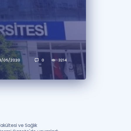
a Özel Fırsatlar
ınavlarla İlgili Haberler
er
 ve Konu Anlatımı
8/05/2020
0
3214
Fakültesi ve Sağlık