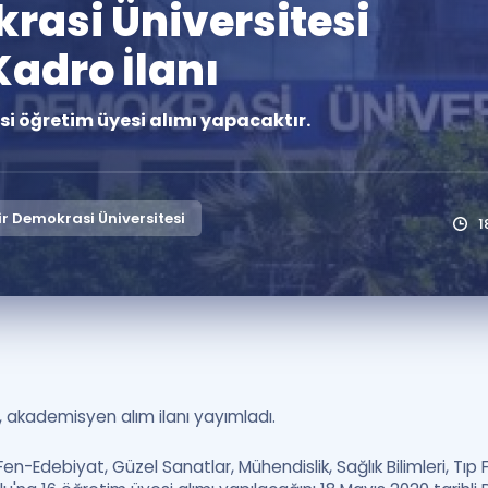
rasi Üniversitesi
Kampanyalar
adro İlanı
Eğitim ve Kitaplar
Blog
si öğretim üyesi alımı yapacaktır.
YDS - YÖKDİL Tüm S
İngilizce Gram
İngilizce Gramer
r Demokrasi Üniversitesi
1
, akademisyen alım ilanı yayımladı.
Fen-Edebiyat, Güzel Sanatlar, Mühendislik, Sağlık Bilimleri, Tıp 