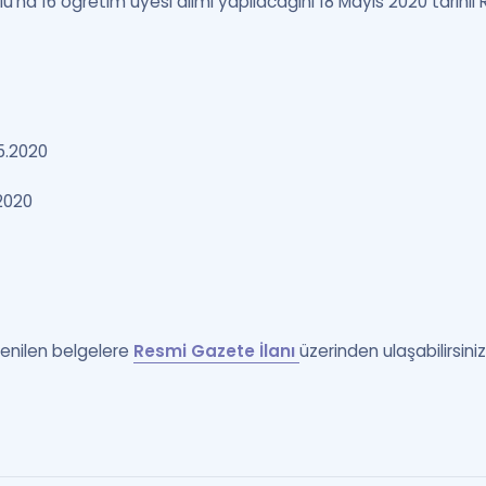
u'na 16 öğretim üyesi alımı yapılacağını 18 Mayıs 2020 tarihl
05.2020
2020
tenilen belgelere
Resmi Gazete İlanı
üzerinden ulaşabilirsiniz