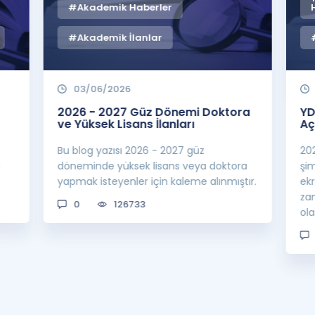
#Akademik Haberler
#Akademik İlanlar
03/06/2026
2026 - 2027 Güz Dönemi Doktora
YD
ve Yüksek Lisans İlanları
Aç
Bu blog yazısı 2026 - 2027 güz
20
a
döneminde yüksek lisans veya doktora
şi
yapmak isteyenler için kaleme alınmıştır.
ek
za
0
126733
ol