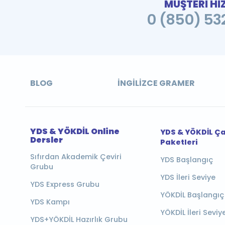
MÜŞTERİ Hİ
0 (850) 532
BLOG
İNGILIZCE GRAMER
YDS & YÖKDİL Online
YDS & YÖKDİL Ç
Dersler
Paketleri
Sıfırdan Akademik Çeviri
YDS Başlangıç
Grubu
YDS İleri Seviye
YDS Express Grubu
YÖKDİL Başlangıç
YDS Kampı
YÖKDİL İleri Seviy
YDS+YÖKDİL Hazırlık Grubu