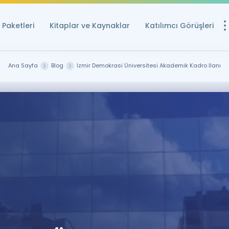
Paketleri
Kitaplar ve Kaynaklar
Katılımcı Görüşleri
Ücretsiz Kayna
Ana Sayfa
Blog
İzmir Demokrasi Üniversitesi Akademik Kadro İlanı
YDS ve YÖKDİL içi
Sözlük
İngilizce Sınavları
Puan Hesapla
YDS ve YÖKDİL P
Remz
Rehberlik Aracı
YDS ve YÖKDİL'e H
ÖSYM Sınav Ta
Tüm ÖSYM Sınavl