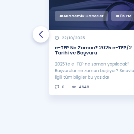
#Akademik Haberler
#ÖSYM
22/10/2025
 Zaman
e-TEP Ne Zaman? 2025 e-TEP/2
e-TEP/2
Tarihi ve Başvuru
 sınavı 2025 e-
2025’te e-TEP ne zaman yapılacak?
 bekleniyor! Peki
Başvurular ne zaman başlıyor? Sınavl
man açıklanacak?
ilgili tüm bilgiler bu yazıda!
0
4648