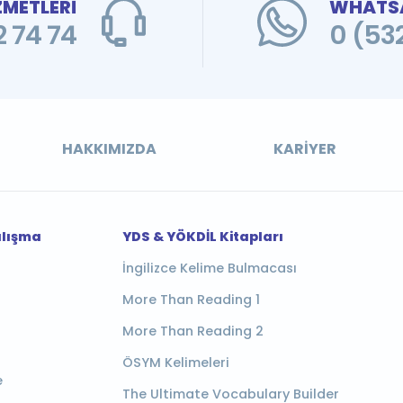
ZMETLERİ
WHATSA
 74 74
0 (53
HAKKIMIZDA
KARIYER
alışma
YDS & YÖKDİL Kitapları
İngilizce Kelime Bulmacası
More Than Reading 1
More Than Reading 2
ÖSYM Kelimeleri
e
The Ultimate Vocabulary Builder