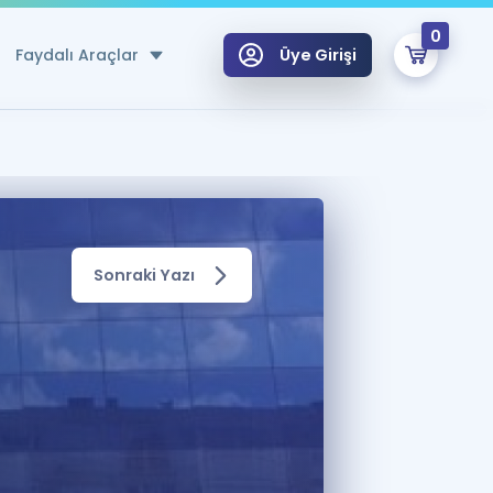
0
Faydalı Araçlar
Üye Girişi
klar
n Ücretsiz Kaynaklar
 için Özel Sözlük
Sonraki Yazı
Sepetin Şu An Boş.
ma
uan Hesaplama Aracı
i Hoca ile seni sınava hazırlayacak onlarca eğitim seni bekliyor!
Şifremi Hatırlamıyorum
GİRİŞ YAP
azırlananlar için Öneriler
kvimi
ÜYE DEĞİLİM
arı Tek Takvimde