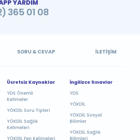
PP YARDIM
2) 365 01 08
SORU & CEVAP
İLETIŞIM
Ücretsiz Kaynaklar
İngilizce Sınavlar
YDS Önemli
YDS
Kelimeler
YÖKDİL
YÖKDİL Soru Tipleri
YÖKDİL Sosyal
YÖKDİL Sağlık
Bilimler
Kelimeleri
YÖKDİL Sağlık
YÖKDİL Fen Kelimeleri
Bilimleri