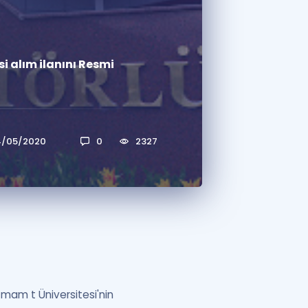
a Özel Fırsatlar
 alım ilanını Resmi
ınavlarla İlgili Haberler
er
 ve Konu Anlatımı
4/05/2020
0
2327
am t Üniversitesi'nin