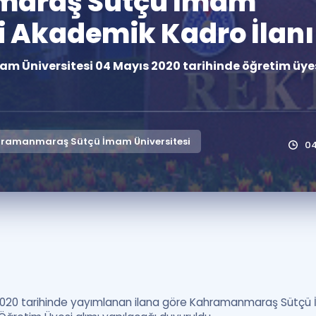
araş Sütçü İmam
Kampanyalar
i Akademik Kadro İlanı
Eğitim ve Kitaplar
Üniversitesi 04 Mayıs 2020 tarihinde öğretim üyesi
Blog
YDS - YÖKDİL Tüm S
İngilizce Gram
İngilizce Gramer
ramanmaraş Sütçü İmam Üniversitesi
0
20 tarihinde yayımlanan ilana göre Kahramanmaraş Sütçü İm