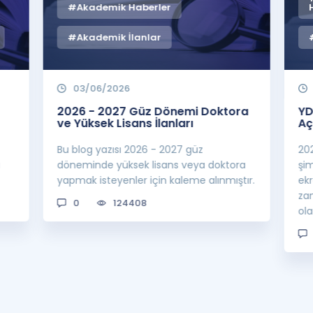
#Akademik Haberler
#Akademik İlanlar
03/06/2026
2026 - 2027 Güz Dönemi Doktora
YD
ve Yüksek Lisans İlanları
Aç
Bu blog yazısı 2026 - 2027 güz
20
a
döneminde yüksek lisans veya doktora
şi
yapmak isteyenler için kaleme alınmıştır.
ek
za
0
124408
ol