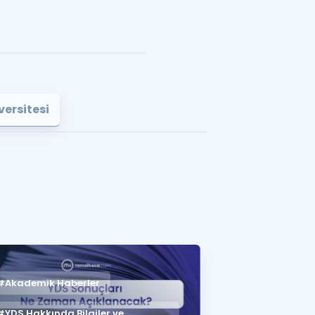
ersitesi
#Akademik Haberler
#YDS Hakkında Bilgiler ve