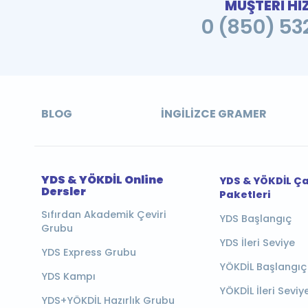
MÜŞTERİ Hİ
0 (850) 532
BLOG
İNGILIZCE GRAMER
YDS & YÖKDİL Online
YDS & YÖKDİL Ç
Dersler
Paketleri
Sıfırdan Akademik Çeviri
YDS Başlangıç
Grubu
YDS İleri Seviye
YDS Express Grubu
YÖKDİL Başlangıç
YDS Kampı
YÖKDİL İleri Seviy
YDS+YÖKDİL Hazırlık Grubu