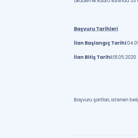
akademik kadro ilanında 33 
Başvuru Tarihleri
İlan Başlangıç Tarihi
:04.
İlan Bitiş Tarihi:
18.05.2020
Başvuru şartları, istenen belg