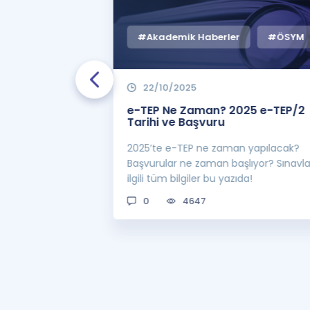
#Akademik Haberler
#ÖSYM
22/10/2025
 Zaman
e-TEP Ne Zaman? 2025 e-TEP/2
e-TEP/2
Tarihi ve Başvuru
 sınavı 2025 e-
2025’te e-TEP ne zaman yapılacak?
 bekleniyor! Peki
Başvurular ne zaman başlıyor? Sınavl
man açıklanacak?
ilgili tüm bilgiler bu yazıda!
0
4647