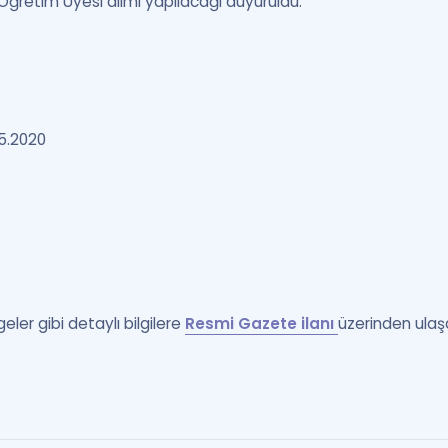
Öğretim Üyesi alımı yapılacağı duyuruldu.
05.2020
eler gibi detaylı bilgilere
Resmi Gazete ilanı
üzerinden ulaşa