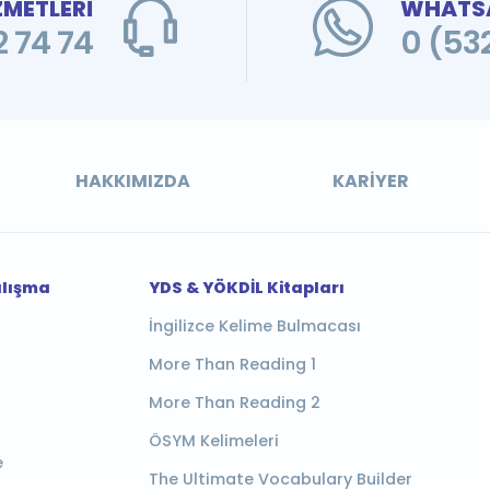
ZMETLERİ
WHATSA
 74 74
0 (53
HAKKIMIZDA
KARIYER
alışma
YDS & YÖKDİL Kitapları
İngilizce Kelime Bulmacası
More Than Reading 1
More Than Reading 2
ÖSYM Kelimeleri
e
The Ultimate Vocabulary Builder