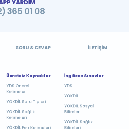
PP YARDIM
2) 365 01 08
SORU & CEVAP
İLETIŞIM
Ücretsiz Kaynaklar
İngilizce Sınavlar
YDS Önemli
YDS
Kelimeler
YÖKDİL
YÖKDİL Soru Tipleri
YÖKDİL Sosyal
YÖKDİL Sağlık
Bilimler
Kelimeleri
YÖKDİL Sağlık
YÖKDİL Fen Kelimeleri
Bilimleri