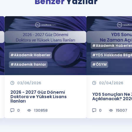
Benzer
Yazılar
#Akademik Haberle
#Akademik Haberler
#YDS Hakkında Bilgil
#Akademik İlanlar
#ÖSYM
03/06/2026
02/04/2026
2026 - 2027 Güz Dönemi
YDS Sonuçları N
Doktora ve Yüksek Lisans
Açıklanacak? 202
İlanları
0
130858
0
15007