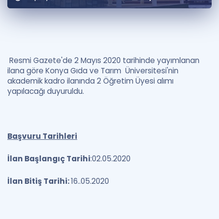
Puan Hesaplama
Rehberlik Aracı
ÖSYM Sınav Takvimi
Resmi Gazete'de 2 Mayıs 2020 tarihinde yayımlanan
ilana göre Konya Gıda ve Tarım Üniversitesi'nin
Kampanyalar
akademik kadro ilanında 2 Öğretim Üyesi alımı
yapılacağı duyuruldu.
Blog
İngilizce Gramer
Başvuru Tarihleri
İlan Başlangıç Tarihi
:02.05.2020
İlan Bitiş Tarihi:
16..05.2020