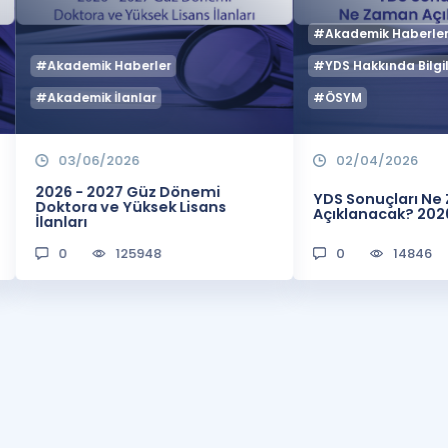
#Akademik Haberle
#Akademik Haberler
#YDS Hakkında Bilgil
#Akademik İlanlar
#ÖSYM
03/06/2026
02/04/2026
2026 - 2027 Güz Dönemi
YDS Sonuçları N
Doktora ve Yüksek Lisans
Açıklanacak? 202
İlanları
0
125948
0
14846