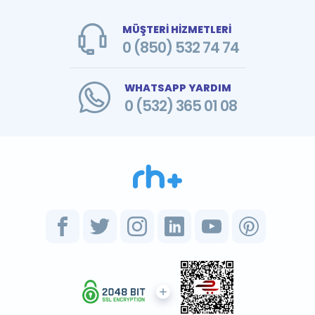
MÜŞTERİ HİZMETLERİ
0 (850) 532 74 74
WHATSAPP YARDIM
0 (532) 365 01 08