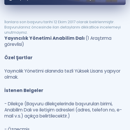
Puan Hesaplama
Rehberlik Aracı
İlanlara son başvuru tarihi 12 Ekim 2017 olarak belirlenmiştir.
Başvurularınız öncesinde ilan detaylarını dikkatlice incelemeyi
ÖSYM Sınav Takvimi
unutmayınız.
Yayıncılık Yönetimi Anabilim Dalı
(1 Araştırma
Kampanyalar
görevlisi)
Blog
Özel Şartlar
İngilizce Gramer
Yayıncılık Yönetimi alanında tezli Yüksek Lisans yapıyor
olmak.
İstenen Belgeler
- Dilekçe (Başvuru dilekçelerinde başvurulan birimi,
Anabilim Dalı ve iletişim adresleri (adres, telefon no, e-
mail v.s.) açıkça belirtilecektir.)
- Özgeçmiş