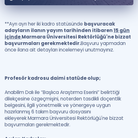
Puan Hesaplama
Rehberlik Aracı
**Ayrı ayrı her iki kadro statüsünde
başvuracak
adayların ilanın yayım tarihinden itibaren
15 gün
ÖSYM Sınav Takvimi
içinde
Marmara Üniversitesi Rektörlüğü'ne bizzat
başvurmaları gerekmektedir.
Başvuru yapmadan
Kampanyalar
önce ilana ait detayları incelemeyi unutmayınız.
Blog
İngilizce Gramer
Profesör kadrosu daimi statüde olup;
Anabilim Dalı ile “Başlıca Araştırma Eserini” belirttiği
dilekçesine özgeçmişini, noterden tasdikli doçentlik
belgesini, ilgili yönetmelik ve yönergeye uygun
hazırlanmış 6 takım başvuru dosyasını
ekleyerek Marmara Üniversitesi Rektörlüğü'ne bizzat
başvurmaları gerekmektedir.