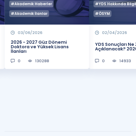
#Akademik Haberler
#YDS Hakkında Bilgil
#Akademik İlanlar
#ÖSYM
03/06/2026
02/04/2026
2026 - 2027 Güz Dönemi
YDS Sonuçları N
Doktora ve Yüksek Lisans
Açıklanacak? 202
İlanları
0
130288
0
14933