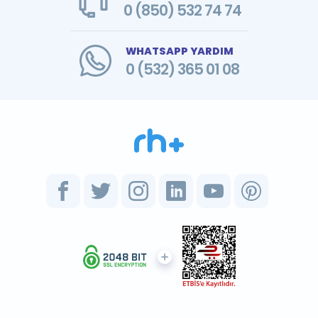
0 (850) 532 74 74
WHATSAPP YARDIM
0 (532) 365 01 08