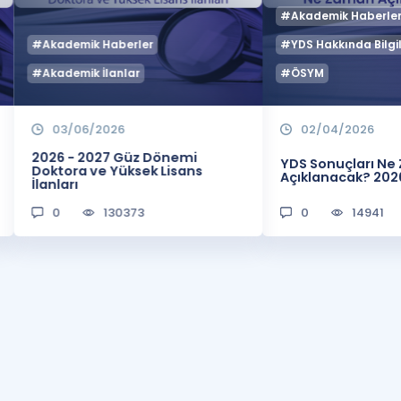
#Akademik Haberle
#Akademik Haberler
#YDS Hakkında Bilgil
#Akademik İlanlar
#ÖSYM
03/06/2026
02/04/2026
2026 - 2027 Güz Dönemi
YDS Sonuçları N
Doktora ve Yüksek Lisans
Açıklanacak? 202
İlanları
0
130373
0
14941