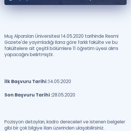
Puan Hesaplama
Rehberlik Aracı
ÖSYM Sınav Takvimi
Muş Alparslan Üniversitesi 14.05.2020 tarihinde Resmi
Gazete'de yayımladığı ilana göre farklı fakülte ve bu
Kampanyalar
fakültelere ait çeşitli bölümlere 11 öğretim üyesi alımı
yapacağını belirtmiştir.
Blog
İngilizce Gramer
İlk Başvuru Tarihi :
14.05.2020
Son Başvuru Tarihi :
28.05.2020
Pozisyon detayları, kadro dereceleri ve istenen belgeler
gibi bir çok bilgiye
ilan
üzerinden ulaşabilirsiniz.