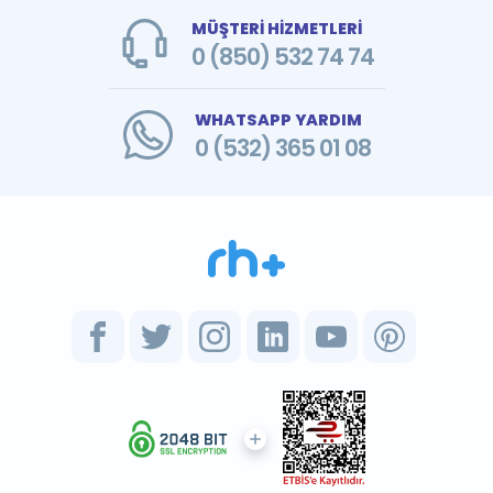
MÜŞTERİ HİZMETLERİ
0 (850) 532 74 74
WHATSAPP YARDIM
0 (532) 365 01 08