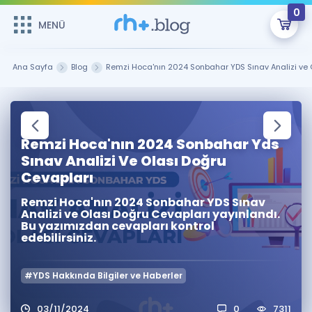
0
MENÜ
MENÜ
Üye Girişi
Ana Sayfa
Blog
Remzi Hoca'nın 2024 Sonbahar YDS Sınav Analizi ve 
Online Dersler
Sepetin Şu An Boş.
Çalışma Paketleri
Remzi Hoca ile seni sınava hazırlayacak onlarca eğitim seni
bekliyor!
Remzi Hoca'nın 2024 Sonbahar Yds
Sınav Analizi Ve Olası Doğru
Kitaplar ve Kaynaklar
GİRİŞ YAP
Cevapları
Katılımcı Görüşleri
Şifremi Hatırlamıyorum
Remzi Hoca'nın 2024 Sonbahar YDS Sınav
Analizi ve Olası Doğru Cevapları yayınlandı.
Bu yazımızdan cevapları kontrol
ÜYE DEĞİLİM
Faydalı Araçlar
edebilirsiniz.
Ücretsiz Kaynaklar
Blog
İngilizce Gramer
#YDS Hakkında Bilgiler ve Haberler
Hakkımızda
Kariyer
Sözlük
Soru & Cevap
İletişim
03/11/2024
0
7311