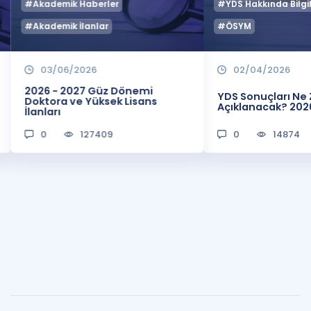
#Akademik Haberler
#YDS Hakkında Bilgil
#Akademik İlanlar
#ÖSYM
03/06/2026
02/04/2026
2026 - 2027 Güz Dönemi
YDS Sonuçları N
Doktora ve Yüksek Lisans
Açıklanacak? 202
İlanları
0
127409
0
14874