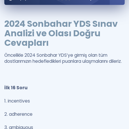
Puan Hesaplama
Rehberlik Aracı
2024 Sonbahar YDS Sınav
Analizi ve Olası Doğru
ÖSYM Sınav Takvimi
Cevapları
Kampanyalar
Öncelikle 2024 Sonbahar YDS’ye girmiş olan tüm
Blog
dostlarımızın hedefledikleri puanlara ulaşmalarını dileriz.
İngilizce Gramer
İlk 16 Soru
1. incentives
2. adherence
3. ambiguous