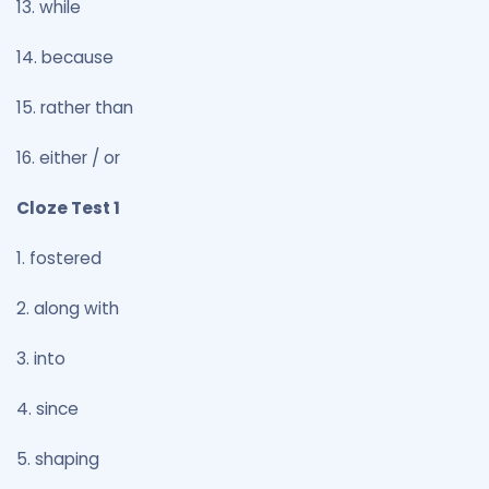
13. while
14. because
15. rather than
16. either / or
Cloze Test 1
1. fostered
2. along with
3. into
4. since
5. shaping