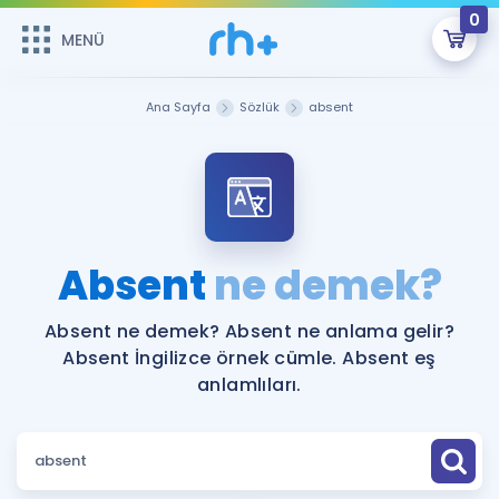
0
MENÜ
MENÜ
Üye Girişi
Ana Sayfa
Sözlük
absent
Online Dersler
Sepetin Şu An Boş.
Çalışma Paketleri
Remzi Hoca ile seni sınava hazırlayacak onlarca eğitim seni
bekliyor!
Kitaplar ve Kaynaklar
GİRİŞ YAP
Absent
ne demek?
Katılımcı Görüşleri
Şifremi Hatırlamıyorum
Absent ne demek? Absent ne anlama gelir?
Absent İngilizce örnek cümle. Absent eş
ÜYE DEĞİLİM
Faydalı Araçlar
anlamlıları.
Ücretsiz Kaynaklar
Blog
İngilizce Gramer
Hakkımızda
Kariyer
Sözlük
Soru & Cevap
İletişim