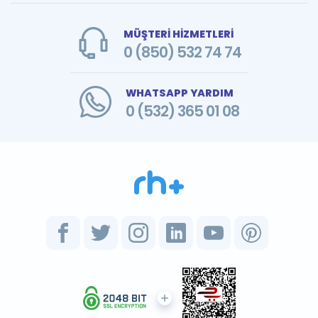
MÜŞTERİ HİZMETLERİ
0 (850) 532 74 74
WHATSAPP YARDIM
0 (532) 365 01 08