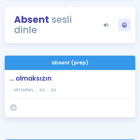
Puan Hesaplama
Absent
sesli
Rehberlik Aracı
dinle
ÖSYM Sınav Takvimi
Kampanyalar
Blog
absent (prep)
İngilizce Gramer
... olmaksızın
... olmadan, ... sız, ... siz