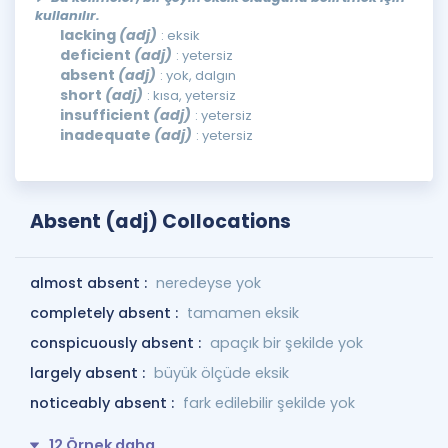
kullanılır.
lacking
(adj)
: eksik
deficient
(adj)
: yetersiz
absent
(adj)
: yok, dalgın
short
(adj)
: kısa, yetersiz
insufficient
(adj)
: yetersiz
inadequate
(adj)
: yetersiz
Absent (adj) Collocations
almost absent :
neredeyse yok
completely absent :
tamamen eksik
conspicuously absent :
apaçık bir şekilde yok
largely absent :
büyük ölçüde eksik
noticeably absent :
fark edilebilir şekilde yok
12 Örnek daha