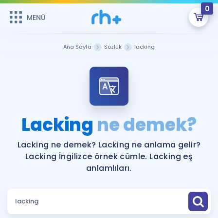
0
MENÜ
MENÜ
Üye Girişi
Ana Sayfa
Sözlük
lacking
Online Dersler
Sepetin Şu An Boş.
Çalışma Paketleri
Remzi Hoca ile seni sınava hazırlayacak onlarca eğitim seni
bekliyor!
Kitaplar ve Kaynaklar
GİRİŞ YAP
Lacking
ne demek?
Katılımcı Görüşleri
Şifremi Hatırlamıyorum
Lacking ne demek? Lacking ne anlama gelir?
Lacking İngilizce örnek cümle. Lacking eş
ÜYE DEĞİLİM
Faydalı Araçlar
anlamlıları.
Ücretsiz Kaynaklar
Blog
İngilizce Gramer
Hakkımızda
Kariyer
Sözlük
Soru & Cevap
İletişim