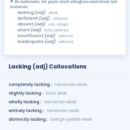
Bu kelimeler, bir şeyin eksik olduğunu belirtmek için
kullanılır.
lacking
(adj)
: eksik
deficient
(adj)
: yetersiz
absent
(adj)
: yok, dalgın
short
(adj)
: kısa, yetersiz
insufficient
(adj)
: yetersiz
inadequate
(adj)
: yetersiz
Lacking (adj) Collocations
completely lacking :
tamamen eksik
slightly lacking :
biraz eksik
wholly lacking :
tamamen eksik
entirely lacking :
tamamen eksik
distinctly lacking :
belirgin şekilde eksik