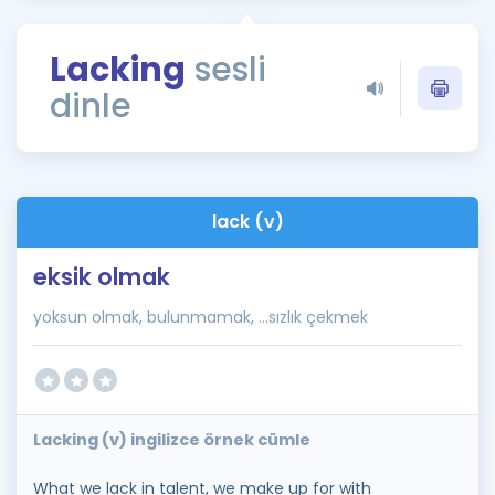
Puan Hesaplama
Lacking
sesli
Rehberlik Aracı
dinle
ÖSYM Sınav Takvimi
Kampanyalar
Blog
lack (v)
İngilizce Gramer
eksik olmak
yoksun olmak, bulunmamak, ...sızlık çekmek
Lacking (v) ingilizce örnek cümle
What we lack in talent, we make up for with