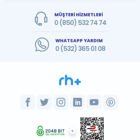
MÜŞTERİ HİZMETLERİ
0 (850) 532 74 74
WHATSAPP YARDIM
0 (532) 365 01 08