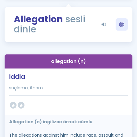
Puan Hesaplama
Allegation
sesli
Rehberlik Aracı
dinle
ÖSYM Sınav Takvimi
Kampanyalar
Blog
allegation (n)
İngilizce Gramer
iddia
suçlama, itham
Allegation (n) ingilizce örnek cümle
The allegations against him include rape, assault and