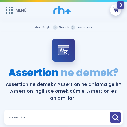
0
MENÜ
MENÜ
Üye Girişi
Ana Sayfa
Sözlük
assertion
Online Dersler
Sepetin Şu An Boş.
Çalışma Paketleri
Remzi Hoca ile seni sınava hazırlayacak onlarca eğitim seni
bekliyor!
Kitaplar ve Kaynaklar
GİRİŞ YAP
Assertion
ne demek?
Katılımcı Görüşleri
Şifremi Hatırlamıyorum
Assertion ne demek? Assertion ne anlama gelir?
Assertion İngilizce örnek cümle. Assertion eş
ÜYE DEĞİLİM
Faydalı Araçlar
anlamlıları.
Ücretsiz Kaynaklar
Blog
İngilizce Gramer
Hakkımızda
Kariyer
Sözlük
Soru & Cevap
İletişim