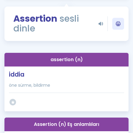
Puan Hesaplama
Assertion
sesli
Rehberlik Aracı
dinle
ÖSYM Sınav Takvimi
Kampanyalar
Blog
assertion (n)
İngilizce Gramer
iddia
öne sürme, bildirme
Assertion (n) Eş anlamlıları