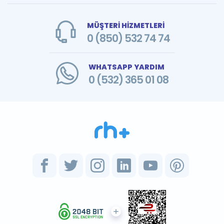
MÜŞTERİ HİZMETLERİ
0 (850) 532 74 74
WHATSAPP YARDIM
0 (532) 365 01 08