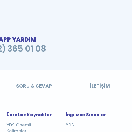
PP YARDIM
2) 365 01 08
SORU & CEVAP
İLETIŞIM
Ücretsiz Kaynaklar
İngilizce Sınavlar
YDS Önemli
YDS
Kelimeler