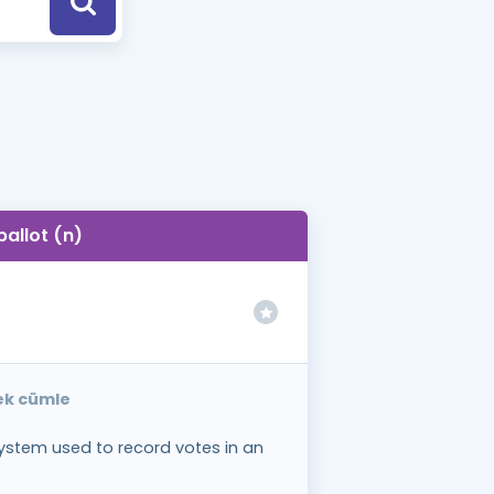
a Özel Fırsatlar
ınavlarla İlgili Haberler
er
 ve Konu Anlatımı
ballot (n)
nek cümle
system used to record votes in an