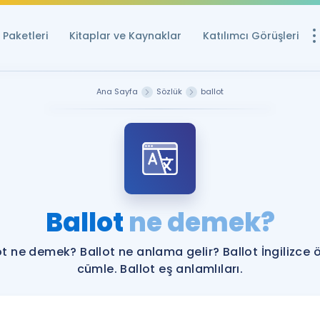
Paketleri
Kitaplar ve Kaynaklar
Katılımcı Görüşleri
Ücretsiz Kayna
Ana Sayfa
Sözlük
ballot
YDS ve YÖKDİL içi
Sözlük
İngilizce Sınavları
Puan Hesapla
Ballot
ne demek?
YDS ve YÖKDİL P
Remz
Rehberlik Aracı
ot ne demek? Ballot ne anlama gelir? Ballot İngilizce 
YDS ve YÖKDİL'e H
cümle. Ballot eş anlamlıları.
ÖSYM Sınav Ta
Tüm ÖSYM Sınavl