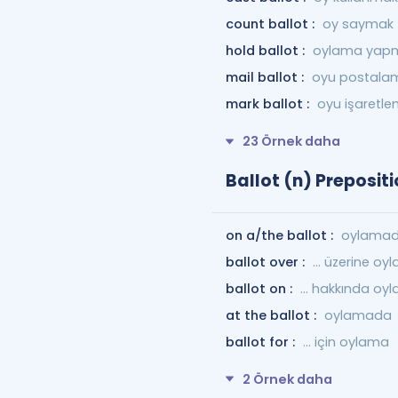
count ballot :
oy saymak
hold ballot :
oylama yap
mail ballot :
oyu postala
mark ballot :
oyu işaretl
23 Örnek daha
Ballot (n) Preposit
on a/the ballot :
oylamad
ballot over :
... üzerine o
ballot on :
... hakkında oy
at the ballot :
oylamada
ballot for :
... için oylama
2 Örnek daha