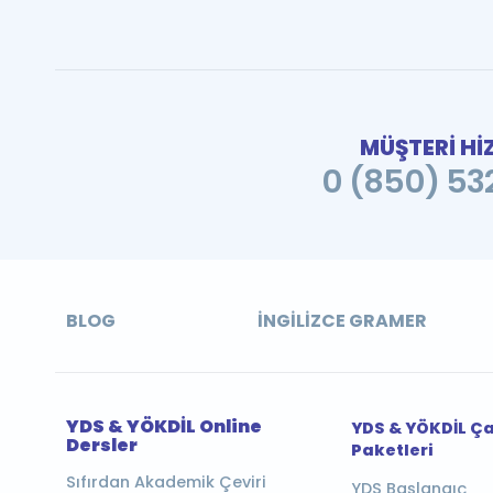
MÜŞTERİ Hİ
0 (850) 532
BLOG
İNGILIZCE GRAMER
YDS & YÖKDİL Online
YDS & YÖKDİL Ç
Dersler
Paketleri
Sıfırdan Akademik Çeviri
YDS Başlangıç