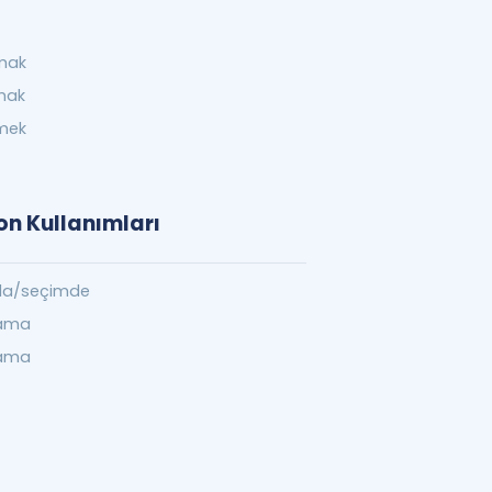
mak
mak
emek
ion Kullanımları
a/seçimde
ylama
lama