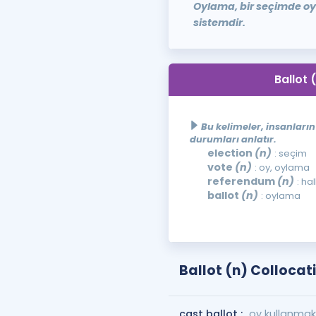
Oylama, bir seçimde oy 
sistemdir.
Ballot 
Bu kelimeler, insanların 
durumları anlatır.
election
(n)
: seçim
vote
(n)
: oy, oylama
referendum
(n)
: ha
ballot
(n)
: oylama
Ballot (n) Collocat
cast ballot :
oy kullanmak