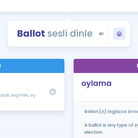
Kampanyalar
Eğitim ve Kitaplar
Blog
Ballot
sesli dinle
YDS - YÖKDİL Tüm S
İngilizce Gram
İngilizce Gramer
)
oylama
arak seçmek, oy
Ballot (n) ingilizce ör
A ballot is any type of 
election.