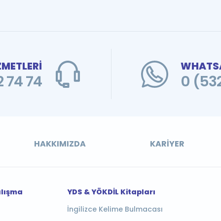
ZMETLERİ
WHATSA
 74 74
0 (53
HAKKIMIZDA
KARIYER
alışma
YDS & YÖKDİL Kitapları
İngilizce Kelime Bulmacası