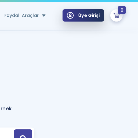
0
Faydalı Araçlar
Üye Girişi
klar
n Ücretsiz Kaynaklar
 için Özel Sözlük
Sepetin Şu An Boş.
ma
uan Hesaplama Aracı
i Hoca ile seni sınava hazırlayacak onlarca eğitim seni bekliyor!
Şifremi Hatırlamıyorum
GİRİŞ YAP
örnek
azırlananlar için Öneriler
kvimi
ÜYE DEĞİLİM
arı Tek Takvimde