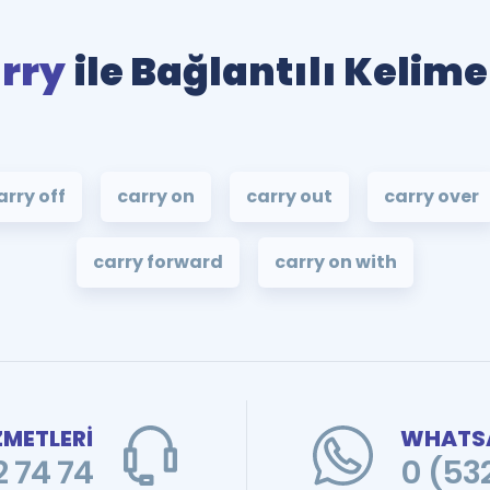
rry
ile Bağlantılı Kelime
arry off
carry on
carry out
carry over
carry forward
carry on with
ZMETLERİ
WHATSA
 74 74
0 (53