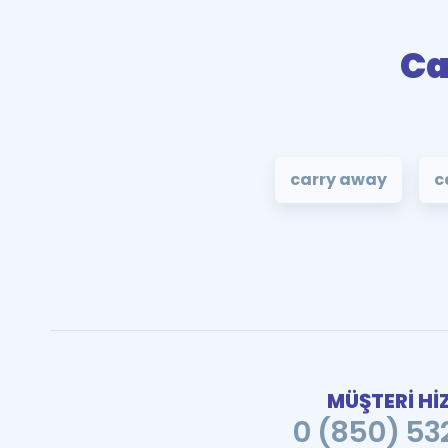
Ca
carry away
c
MÜŞTERİ Hİ
0 (850) 532