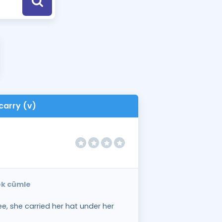
a Özel Fırsatlar
ınavlarla İlgili Haberler
er
 ve Konu Anlatımı
carry (v)
nek cümle
e, she carried her hat under her