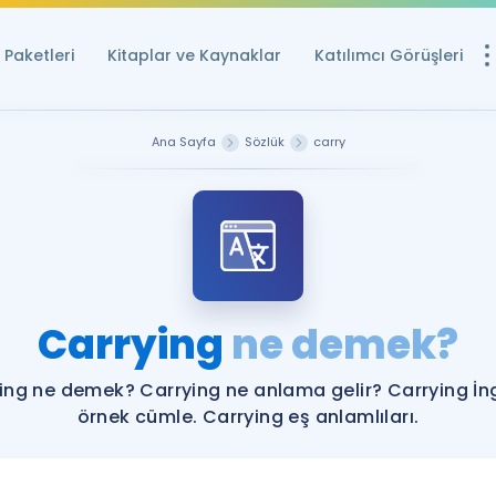
Paketleri
Kitaplar ve Kaynaklar
Katılımcı Görüşleri
Ücretsiz Kayna
Ana Sayfa
Sözlük
carry
YDS ve YÖKDİL içi
Sözlük
İngilizce Sınavları
Puan Hesapla
Carrying
ne demek?
YDS ve YÖKDİL P
Remz
Rehberlik Aracı
ing ne demek? Carrying ne anlama gelir? Carrying İng
YDS ve YÖKDİL'e H
örnek cümle. Carrying eş anlamlıları.
ÖSYM Sınav Ta
Tüm ÖSYM Sınavl