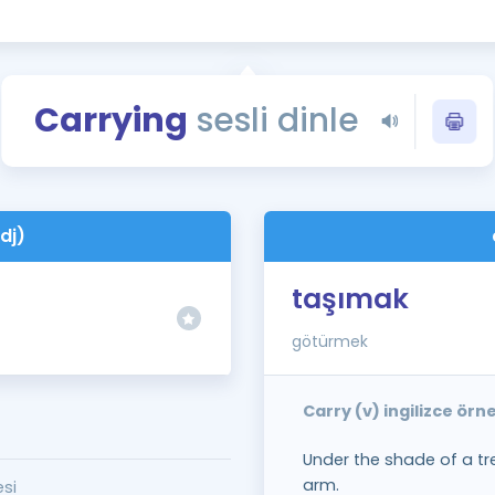
Kampanyalar
Eğitim ve Kitaplar
Blog
Carrying
sesli dinle
YDS - YÖKDİL Tüm S
İngilizce Gram
İngilizce Gramer
dj)
taşımak
götürmek
Carry (v) ingilizce ör
Under the shade of a tre
arm.
si