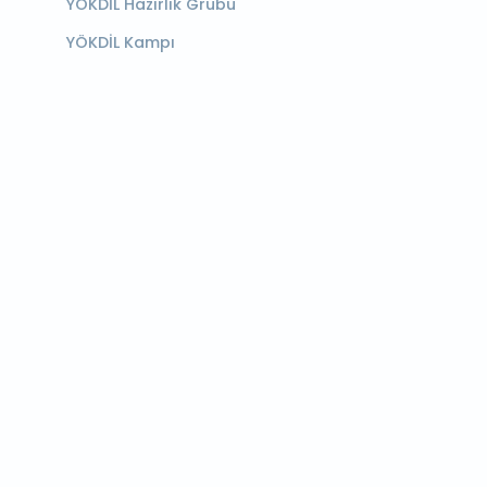
YÖKDİL Hazırlık Grubu
YÖKDİL Kampı