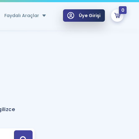
0
Faydalı Araçlar
Üye Girişi
klar
n Ücretsiz Kaynaklar
 için Özel Sözlük
Sepetin Şu An Boş.
ma
uan Hesaplama Aracı
i Hoca ile seni sınava hazırlayacak onlarca eğitim seni bekliyor!
Şifremi Hatırlamıyorum
GİRİŞ YAP
ilizce
azırlananlar için Öneriler
kvimi
ÜYE DEĞİLİM
arı Tek Takvimde