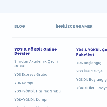
BLOG
İNGILIZCE GRAMER
YDS & YÖKDİL Online
YDS & YÖKDİL Ç
Dersler
Paketleri
Sıfırdan Akademik Çeviri
YDS Başlangıç
Grubu
YDS İleri Seviye
YDS Express Grubu
YÖKDİL Başlangıç
YDS Kampı
YÖKDİL İleri Seviy
YDS+YÖKDİL Hazırlık Grubu
YDS+YÖKDİL Kampı