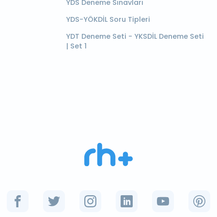
YDS Deneme Sınavları
YDS-YÖKDİL Soru Tipleri
YDT Deneme Seti - YKSDİL Deneme Seti
| Set 1