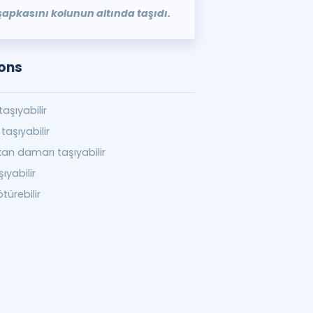
şapkasını kolunun altında taşıdı.
ions
aşıyabilir
aşıyabilir
kan damarı taşıyabilir
ıyabilir
türebilir