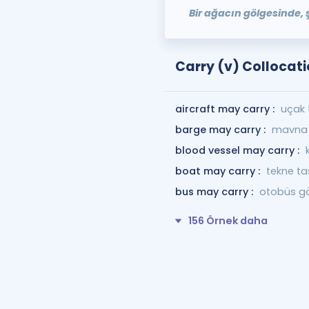
Bir ağacın gölgesinde, 
Carry (v) Collocat
aircraft may carry :
uçak t
barge may carry :
mavna t
blood vessel may carry :
boat may carry :
tekne taş
bus may carry :
otobüs gö
156 Örnek daha